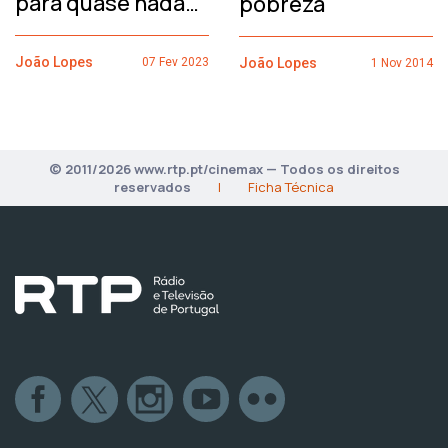
para quase nada…
pobreza
João Lopes
João Lopes
07 Fev 2023
1 Nov 2014
© 2011/2026 www.rtp.pt/cinemax — Todos os direitos
reservados
|
Ficha Técnica