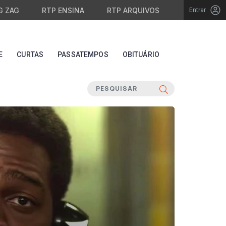
G ZAG
RTP ENSINA
RTP ARQUIVOS
Entrar
E
CURTAS
PASSATEMPOS
OBITUÁRIO