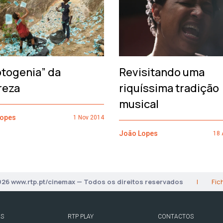
otogenia” da
Revisitando uma
reza
riquíssima tradição
musical
Lopes
1 Nov 2014
João Lopes
18 
026 www.rtp.pt/cinemax — Todos os direitos reservados
|
Fic
AS
RTP PLAY
CONTACTOS