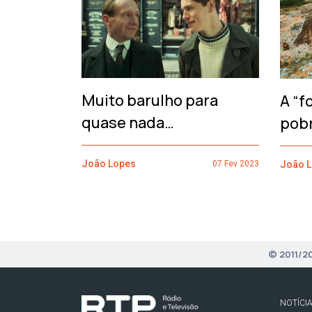
‹
Muito barulho para
A “f
quase nada…
pob
João Lopes
João 
07 Fev 2023
© 2011/2
NOTÍCI