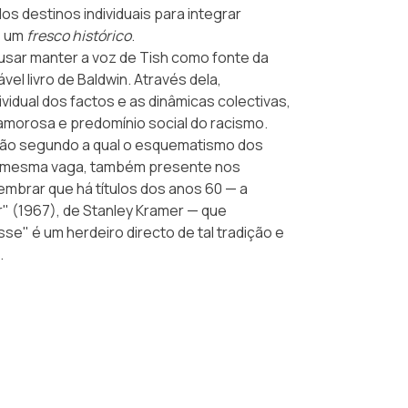
s destinos individuais para integrar
e um
fresco histórico
.
usar manter a voz de Tish como fonte da
vel livro de Baldwin. Através dela,
dual dos factos e as dinâmicas colectivas,
 amorosa e predomínio social do racismo.
ção segundo a qual o esquematismo dos
da mesma vaga, também presente nos
embrar que há títulos dos anos 60 — a
r"
(1967), de Stanley Kramer — que
se" é um herdeiro directo de tal tradição e
.