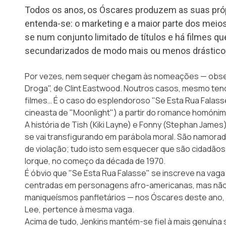
Todos os anos, os Óscares produzem as suas própr
entenda-se: o marketing e a maior parte dos mei
se num conjunto limitado de títulos e há filmes q
secundarizados de modo mais ou menos drástic
Por vezes, nem sequer chegam às nomeações — obser
Droga", de Clint Eastwood. Noutros casos, mesmo te
filmes… É o caso do esplendoroso
"Se Esta Rua Falass
cineasta de "Moonlight") a partir do romance homóni
A história de Tish (Kiki Layne) e Fonny (Stephan Jam
se vai transfigurando em parábola moral. São namorado
de violação; tudo isto sem esquecer que são cidadãos
Iorque, no começo da década de 1970.
É óbvio que "Se Esta Rua Falasse" se inscreve na vag
centradas em personagens afro-americanas, mas não
maniqueísmos panfletários — nos Óscares deste ano, o
Lee, pertence à mesma vaga.
Acima de tudo, Jenkins mantém-se fiel à mais genuína 