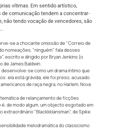
ias vítimas. Em sentido artístico,
os de comunicação tendem a concentrar-
ue, não tendo vocação de vencedores, são
o…
ve-se a chocante omissão de "Correio de
ndo nomeações, "ninguém" fala desses
e"
, escrito e dirigido por Bryan Jenkins (o
mo de
James Baldwin
.
es) desenvolve-se como um drama íntimo que
s: ela está grávida, ele foi preso, acusado
 americanos de raça negra, no Harlem, Nova
a temática de relançamento de ficções
 é, de modo algum, um objecto esgotado em
 extraordinário "Blackkklansman", de Spike
sensibilidade melodramática do classicismo