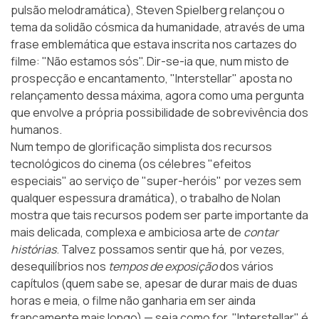
pulsão melodramática), Steven Spielberg relançou o
tema da solidão cósmica da humanidade, através de uma
frase emblemática que estava inscrita nos cartazes do
filme:
"Não estamos sós"
. Dir-se-ia que, num misto de
prospecção e encantamento, "Interstellar" aposta no
relançamento dessa máxima, agora como uma pergunta
que envolve a própria possibilidade de sobrevivência dos
humanos.
Num tempo de glorificação simplista dos recursos
tecnológicos do cinema (os célebres "efeitos
especiais" ao serviço de "super-heróis" por vezes sem
qualquer espessura dramática), o trabalho de Nolan
mostra que tais recursos podem ser parte importante da
mais delicada, complexa e ambiciosa arte de
contar
histórias
. Talvez possamos sentir que há, por vezes,
desequilíbrios nos
tempos de exposição
dos vários
capítulos (quem sabe se, apesar de durar mais de duas
horas e meia, o filme não ganharia em ser ainda
francamente mais longo) — seja como for, "Interstellar" é