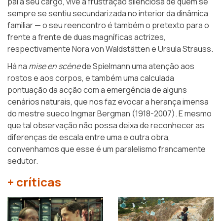
pai a seu cargo, vive a frustração silenciosa de quem se
sempre se sentiu secundarizada no interior da dinâmica
familiar — o seu reencontro é também o pretexto para o
frente a frente de duas magníficas actrizes,
respectivamente Nora von Waldstätten e Ursula Strauss.
Há na
mise en scène
de Spielmann uma atenção aos
rostos e aos corpos, e também uma calculada
pontuação da acção com a emergência de alguns
cenários naturais, que nos faz evocar a herança imensa
do mestre sueco Ingmar Bergman (1918-2007). E mesmo
que tal observação não possa deixa de reconhecer as
diferenças de escala entre uma e outra obra,
convenhamos que esse é um paralelismo francamente
sedutor.
+ críticas