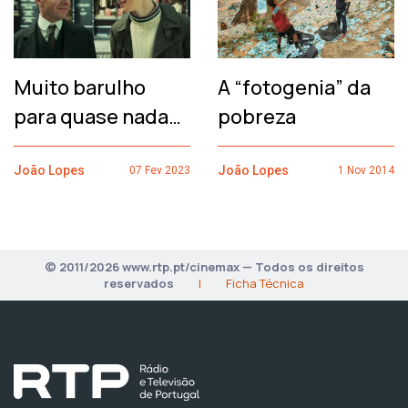
Muito barulho
A “fotogenia” da
para quase nada…
pobreza
João Lopes
João Lopes
07 Fev 2023
1 Nov 2014
© 2011/2026 www.rtp.pt/cinemax — Todos os direitos
reservados
|
Ficha Técnica