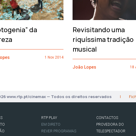
otogenia” da
Revisitando uma
reza
riquíssima tradição
musical
Lopes
1 Nov 2014
João Lopes
18 
026 www.rtp.pt/cinemax — Todos os direitos reservados
|
Fic
AS
RTP PLAY
CONTACTOS
RTO
EM DIRETO
PROVEDORA DO
SÃO
REVER PROGRAMAS
TELESPECTADOR