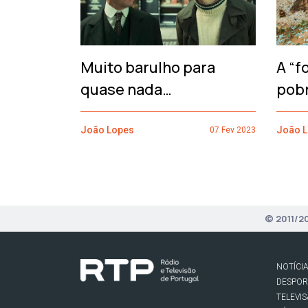
Muito barulho para
A “f
quase nada…
pob
João Lopes
João 
07 Fev 2023
© 2011/2
NOTÍCI
DESPO
TELEVI