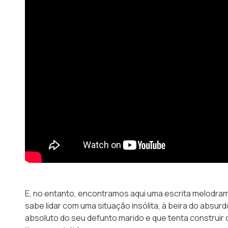
E, no entanto, encontramos aqui uma escrita melodram
sabe lidar com uma situação insólita, à beira do absu
absoluto do seu defunto marido e que tenta construir