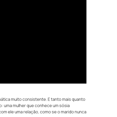
ática muito consistente. E tanto mais quanto
rdo: uma mulher que conhece um sósia
 com ele uma relação, como se o marido nunca