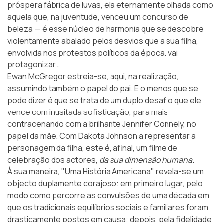
próspera fábrica de luvas, ela eternamente olhada como
aquela que, na juventude, venceu um concurso de
beleza — é esse núcleo de harmonia que se descobre
violentamente abalado pelos desvios que a sua filha,
envolvida nos protestos políticos da época, vai
protagonizar…
Ewan McGregor estreia-se, aqui, na realização,
assumindo também o papel do pai. E o menos que se
pode dizer é que se trata de um duplo desafio que ele
vence com inusitada sofisticação, para mais
contracenando com a brilhante Jennifer Connely, no
papel da mãe. Com Dakota Johnson a representar a
personagem da filha, este é, afinal, um filme de
celebração dos actores,
da sua dimensão humana
.
À sua maneira, "Uma História Americana" revela-se um
objecto duplamente corajoso: em primeiro lugar, pelo
modo como percorre as convulsões de uma década em
que os tradicionais equilíbrios sociais e familiares foram
drasticamente postos em causa; depois, pela fidelidade