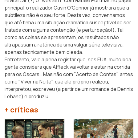
revitalizar (?) o "western" com Natalie Portman no papel
principal, o realizador Gavin O’Connor já mostrara que a
subtileza não é o seu forte. Desta vez, convenhamos
que até tinha uma situação dramática susceptível de ser
tratada com alguma contenção (e perturbação!). Tal
como as coisas se apresentam, os resultados não
ultrapassam a retórica de uma vulgar série televisiva,
apenas tecnicamente bem oleada.
Entretanto, vale a pena registar que, nos EUA, muito boa
gente considera que Affleck vai voltar a estar na corrida
para os Oscars… Mas não com "Acerto de Contas", antes
como "Viver na Noite", que ele próprio realizou,
interpretou, escreveu (a partir de um romance de Dennis
Lehane) e produziu.
+ críticas