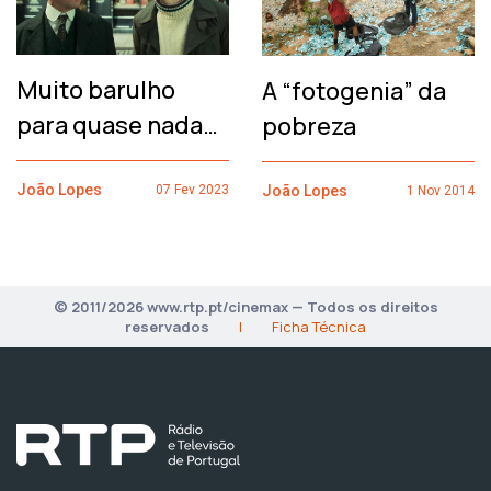
Muito barulho
A “fotogenia” da
para quase nada…
pobreza
João Lopes
João Lopes
07 Fev 2023
1 Nov 2014
© 2011/2026 www.rtp.pt/cinemax — Todos os direitos
reservados
|
Ficha Técnica