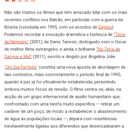
Não são muitos os filmes que têm arriscado lidar com os mais
recentes conflitos nos Balcãs, em particular com a guerra da
Bósnia (concluída em 1995, com os acordos de
Dayton
).
Podemos recordar a evocação dramática e burlesca de
"Terra
de Ninguém"
(2001), de Danis Tanovic, distinguido com o Oscar
de melhor filme estrangeiro, e ainda o brilhante
"Na Terra de
Sangue e Mel"
(2011), escrito e dirigido por Angelina Jolie.
"Um Dia Perfeito"
constitui uma nova aposta de abordagem de
tais contextos, mais concretamente o período final de 1995,
quando a paz já foi oficialmente estabelecida, persistindo
embora muitos focos de tensão. O filme centra-se, aliás, na
acção de um grupo internacional de auxílio humanitário que,
confrontado com uma tarefa muito específica — retirar um
cadáver de um poço, de modo a restabelecer o abastecimento
de água às populações locais —, depara com resistências
inevitavelmente ligadas aos diferendos que desencadearam a