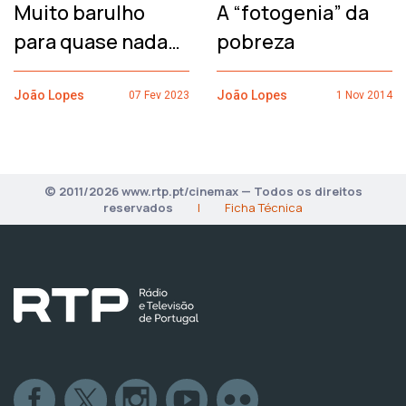
Muito barulho
A “fotogenia” da
para quase nada…
pobreza
João Lopes
João Lopes
07 Fev 2023
1 Nov 2014
© 2011/2026 www.rtp.pt/cinemax — Todos os direitos
reservados
|
Ficha Técnica