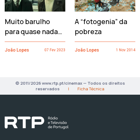
Muito barulho
A “fotogenia” da
para quase nada…
pobreza
João Lopes
João Lopes
07 Fev 2023
1 Nov 2014
© 2011/2026 www.rtp.pt/cinemax — Todos os direitos
reservados
|
Ficha Técnica