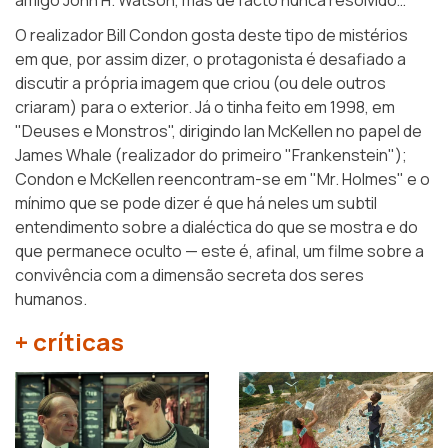
amigo John H. Watson, mas de facto nunca resolvido…
O realizador Bill Condon gosta deste tipo de mistérios
em que, por assim dizer, o protagonista é desafiado a
discutir a própria imagem que criou (ou dele outros
criaram) para o exterior. Já o tinha feito em 1998, em
"Deuses e Monstros", dirigindo Ian McKellen no papel de
James Whale (realizador do primeiro "Frankenstein");
Condon e McKellen reencontram-se em
"Mr. Holmes"
e o
mínimo que se pode dizer é que há neles um subtil
entendimento sobre a dialéctica do que se mostra e do
que permanece oculto — este é, afinal, um filme sobre a
convivência com a dimensão secreta dos seres
humanos.
+ críticas