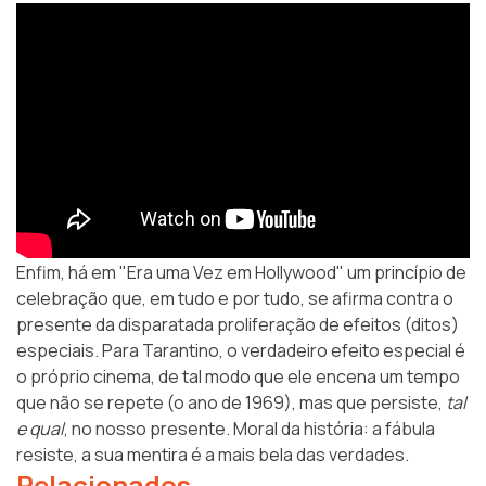
Enfim, há em "Era uma Vez em Hollywood" um princípio de
celebração que, em tudo e por tudo, se afirma contra o
presente da disparatada proliferação de efeitos (ditos)
especiais. Para Tarantino, o verdadeiro efeito especial é
o próprio cinema, de tal modo que ele encena um tempo
que não se repete (o ano de 1969), mas que persiste,
tal
e qual
, no nosso presente. Moral da história: a fábula
resiste, a sua mentira é a mais bela das verdades.
Relacionados