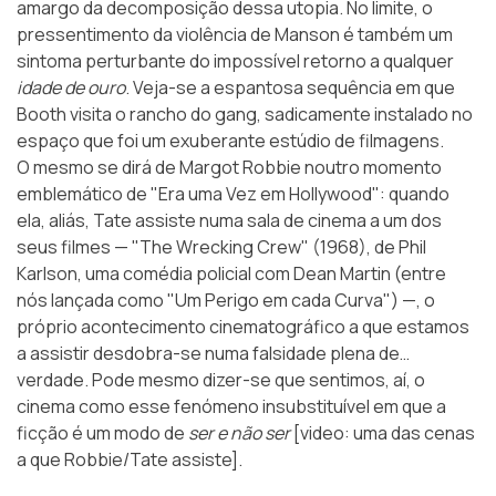
amargo da decomposição dessa utopia. No limite, o
pressentimento da violência de Manson é também um
sintoma perturbante do impossível retorno a qualquer
idade de ouro
. Veja-se a espantosa sequência em que
Booth visita o rancho do gang, sadicamente instalado no
espaço que foi um exuberante estúdio de filmagens.
O mesmo se dirá de Margot Robbie noutro momento
emblemático de "Era uma Vez em Hollywood": quando
ela, aliás, Tate assiste numa sala de cinema a um dos
seus filmes —
"The Wrecking Crew"
(1968), de Phil
Karlson, uma comédia policial com Dean Martin (entre
nós lançada como "Um Perigo em cada Curva") —, o
próprio acontecimento cinematográfico a que estamos
a assistir desdobra-se numa falsidade plena de…
verdade. Pode mesmo dizer-se que sentimos, aí, o
cinema como esse fenómeno insubstituível em que a
ficção é um modo de
ser e não ser
[video: uma das cenas
a que Robbie/Tate assiste].