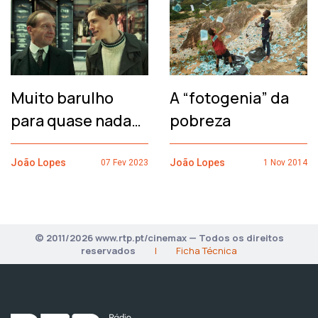
Muito barulho
A “fotogenia” da
para quase nada…
pobreza
João Lopes
João Lopes
07 Fev 2023
1 Nov 2014
© 2011/2026 www.rtp.pt/cinemax — Todos os direitos
reservados
|
Ficha Técnica