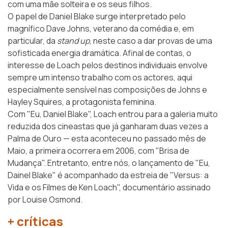
com uma mãe solteira e os seus filhos.
O papel de Daniel Blake surge interpretado pelo
magnífico Dave Johns, veterano da comédia e, em
particular, da
stand up
, neste caso a dar provas de uma
sofisticada energia dramática. Afinal de contas, o
interesse de Loach pelos destinos individuais envolve
sempre um intenso trabalho com os actores, aqui
especialmente sensível nas composições de Johns e
Hayley Squires, a protagonista feminina.
Com "Eu, Daniel Blake", Loach entrou para a galeria muito
reduzida dos cineastas que já ganharam duas vezes a
Palma de Ouro — esta aconteceu no passado mês de
Maio, a primeira ocorrera em 2006, com "Brisa de
Mudança". Entretanto, entre nós, o lançamento de "Eu,
Dainel Blake" é acompanhado da estreia de
"Versus: a
Vida e os Filmes de Ken Loach"
, documentário assinado
por Louise Osmond.
+ críticas