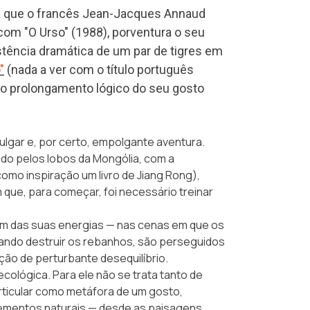
a que o francês Jean-Jacques Annaud
 com "O Urso" (1988), porventura o seu
stência dramática de um par de tigres em
"
(nada a ver com o título português
o prolongamento lógico do seu gosto
ulgar e, por certo, empolgante aventura.
ado pelos lobos da Mongólia, com a
omo inspiração um livro de
Jiang Rong
),
ue, para começar, foi necessário treinar
mbém das suas energias — nas cenas em que os
ando destruir os rebanhos, são perseguidos
ão de perturbante desequilíbrio.
cológica. Para ele não se trata tanto de
articular como metáfora de um gosto,
elementos naturais — desde as paisagens