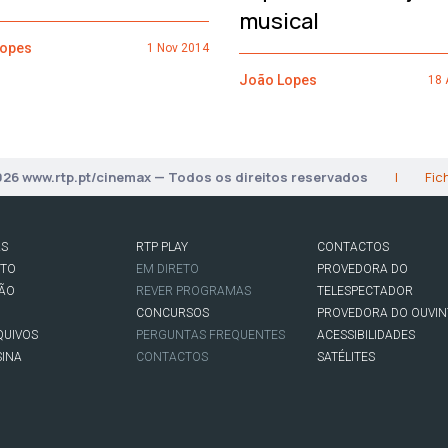
musical
Lopes
1 Nov 2014
João Lopes
18 
026 www.rtp.pt/cinemax — Todos os direitos reservados
|
Fic
AS
RTP PLAY
CONTACTOS
RTO
EM DIRETO
PROVEDORA DO
SÃO
REVER PROGRAMAS
TELESPECTADOR
CONCURSOS
PROVEDORA DO OUVIN
QUIVOS
PERGUNTAS FREQUENTES
ACESSIBILIDADES
SINA
CONTACTOS
SATÉLITES