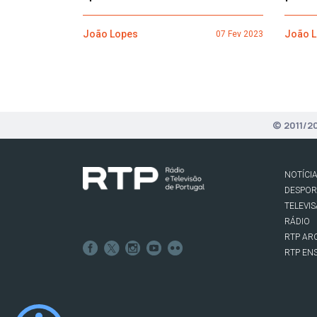
João Lopes
João 
07 Fev 2023
© 2011/2
NOTÍCI
DESPO
TELEVI
RÁDIO
RTP AR
RTP EN