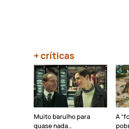
+ críticas
‹
Muito barulho para
A “f
quase nada…
pob