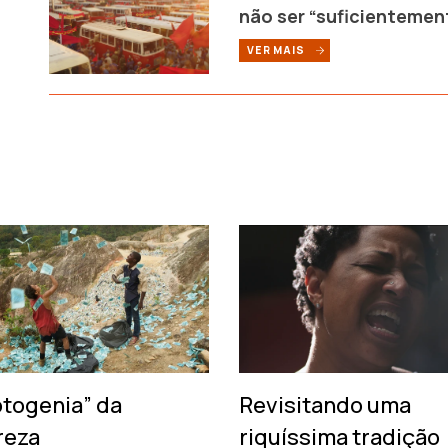
não ser “suficientemen
VER MAIS
otogenia” da
Revisitando uma
reza
riquíssima tradição