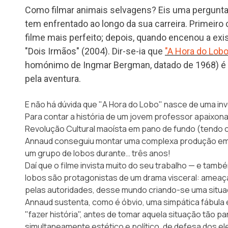
Como filmar animais selvagens? Eis uma pergunt
tem enfrentado ao longo da sua carreira. Primeiro
filme mais perfeito; depois, quando encenou a exi
"Dois Irmãos" (2004). Dir-se-ia que
"A Hora do Lobo
homónimo de Ingmar Bergman, datado de 1968) é 
pela aventura.
E não há dúvida que "A Hora do Lobo" nasce de uma inv
Para contar a história de um jovem professor apaixon
Revolução Cultural maoísta em pano de fundo (tendo c
Annaud conseguiu montar uma complexa produção em q
um grupo de lobos durante… três anos!
Daí que o filme invista muito do seu trabalho — e ta
lobos são protagonistas de um drama visceral: ameaç
pelas autoridades, desse mundo criando-se uma situaç
Annaud sustenta, como é óbvio, uma simpática fábula e
"fazer história", antes de tomar aquela situação tão p
simultaneamente estético e político, de defesa dos 