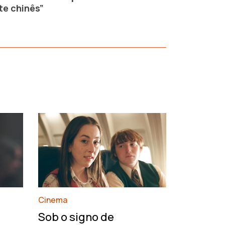
te chinês”
›
Cinema
François
Sob o signo de
de um h