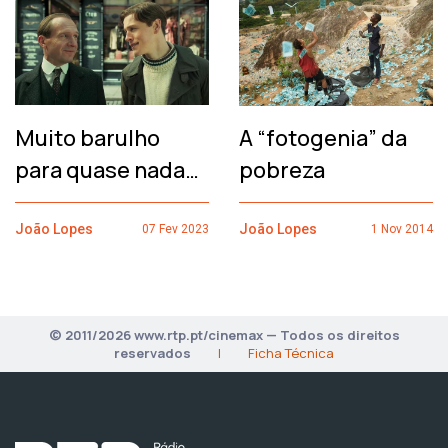
Muito barulho
A “fotogenia” da
para quase nada…
pobreza
João Lopes
João Lopes
07 Fev 2023
1 Nov 2014
© 2011/2026 www.rtp.pt/cinemax — Todos os direitos
reservados
|
Ficha Técnica