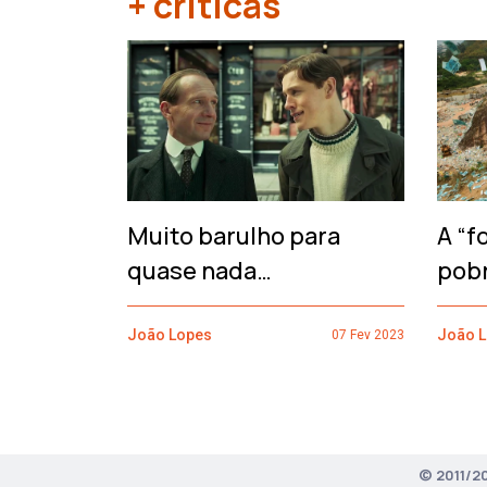
+ críticas
‹
Muito barulho para
A “f
quase nada…
pob
João Lopes
João 
07 Fev 2023
© 2011/2