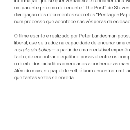
informação que se quer verdadeira e fundamentada. 
um parente próximo do recente
"The Post"
, de Steven
divulgação dos documentos secretos "Pentagon Pape
num processo que acontece nas vésperas da eclosão
O filme escrito e realizado por
Peter Landesman
possui
liberal, que se traduz na capacidade de encenar uma c
moral e simbólica
— a partir de uma irredutível experiên
facto, de encontrar o equilíbrio possível entre os co
o direito dos cidadãos americanos a conhecer as mano
Além do mais, no papel de Felt, é bom encontrar um Lia
que tantas vezes se enreda…