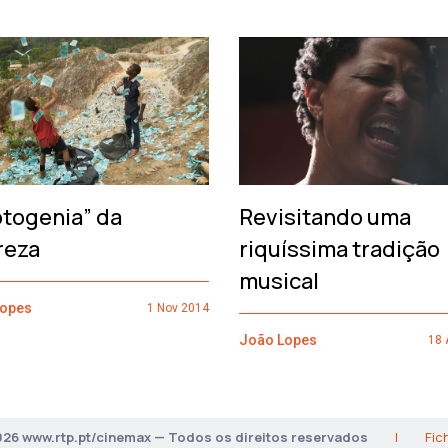
otogenia” da
Revisitando uma
reza
riquíssima tradição
musical
Lopes
1 Nov 2014
João Lopes
18 
026 www.rtp.pt/cinemax — Todos os direitos reservados
|
Fic