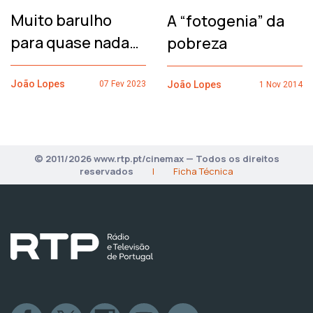
Muito barulho
A “fotogenia” da
para quase nada…
pobreza
João Lopes
João Lopes
07 Fev 2023
1 Nov 2014
© 2011/2026 www.rtp.pt/cinemax — Todos os direitos
reservados
|
Ficha Técnica