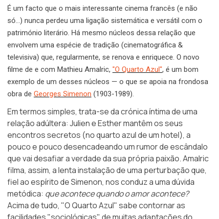
É um facto que o mais interessante cinema francês (e não
só…) nunca perdeu uma ligação sistemática e versátil com o
património literário. Há mesmo núcleos dessa relação que
envolvem uma espécie de tradição (cinematográfica &
televisiva) que, regularmente, se renova e enriquece. O novo
filme de e com Mathieu Amalric,
"O Quarto Azul"
, é um bom
exemplo de um desses núcleos — o que se apoia na frondosa
obra de
Georges Simenon
(1903-1989).
Em termos simples, trata-se da crónica íntima de uma
relação adúltera: Julien e Esther mantêm os seus
encontros secretos (no quarto azul de um hotel), a
pouco e pouco desencadeando um rumor de escândalo
que vai desafiar a verdade da sua própria paixão. Amalric
filma, assim, a lenta instalação de uma perturbação que,
fiel ao espírito de Simenon, nos conduz a uma dúvida
metódica:
que acontece quando o amor acontece?
Acima de tudo, "O Quarto Azul" sabe contornar as
facilidades "sociológicas" de muitas adaptações do