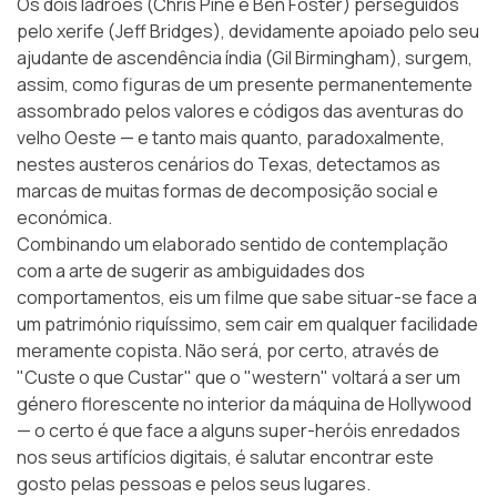
Os dois ladrões (Chris Pine e Ben Foster) perseguidos
pelo xerife (Jeff Bridges), devidamente apoiado pelo seu
ajudante de ascendência índia (Gil Birmingham), surgem,
assim, como figuras de um presente permanentemente
assombrado pelos valores e códigos das aventuras do
velho Oeste — e tanto mais quanto, paradoxalmente,
nestes austeros cenários do Texas, detectamos as
marcas de muitas formas de decomposição social e
económica.
Combinando um elaborado sentido de contemplação
com a arte de sugerir as ambiguidades dos
comportamentos, eis um filme que sabe situar-se face a
um património riquíssimo, sem cair em qualquer facilidade
meramente copista. Não será, por certo, através de
"Custe o que Custar" que o "western" voltará a ser um
género florescente no interior da máquina de Hollywood
— o certo é que face a alguns super-heróis enredados
nos seus artifícios digitais, é salutar encontrar este
gosto pelas pessoas e pelos seus lugares.