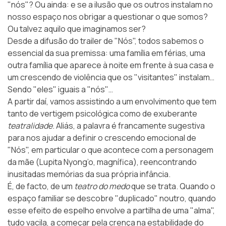
"nós"? Ou ainda: e se a ilusão que os outros instalam no
nosso espaço nos obrigar a questionar o que somos?
Ou talvez aquilo que imaginamos ser?
Desde a difusão do trailer de "Nós", todos sabemos o
essencial da sua premissa: uma família em férias, uma
outra família que aparece à noite em frente à sua casa e
um crescendo de violência que os "visitantes" instalam…
Sendo "eles" iguais a "nós"…
A partir daí, vamos assistindo a um envolvimento que tem
tanto de vertigem psicológica como de exuberante
teatralidade
. Aliás, a palavra é francamente sugestiva
para nos ajudar a definir o crescendo emocional de
"Nós", em particular o que acontece com a personagem
da mãe (Lupita Nyong’o, magnífica), reencontrando
inusitadas memórias da sua própria infância.
É, de facto, de um
teatro do medo
que se trata. Quando o
espaço familiar se descobre "duplicado" noutro, quando
esse efeito de espelho envolve a partilha de uma "alma",
tudo vacila, a começar pela crença na estabilidade do