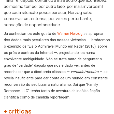
"filha" e, depois, contando à mãe aquilo que aconteceu;
ao mesmo tempo, por outro lado, por mais inverosímil
que cada situação possa parecer, Herzog sabe
conservar uma intensa, por vezes perturbante,
sensação de espontaneidade.
Já conhecíamos este gosto de
Werner Herzog
se apropriar
dos dados mais peculiares das nossas vivências — lembremos
o exemplo de "Eis o Admirável Mundo em Rede" (2016), sobre
os prós e contras da Internet —, projectando-os numa
envolvente ambiguidade. Não se trata tanto de perguntar o
grau de "verdade" daquilo que nos é dado ver, antes de
reconhecer que a dicotomia clássica —
verdade/mentira
— se
revela insuficiente para dar conta de um mundo em constante
reconversão do seu bizarro naturalismo. Daí que "Family
Romance, LLC" tenha tanto de aventura de insólita ficção
científica como de cândida reportagem.
+ críticas