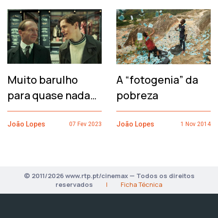
Muito barulho
A “fotogenia” da
para quase nada…
pobreza
João Lopes
João Lopes
07 Fev 2023
1 Nov 2014
© 2011/2026 www.rtp.pt/cinemax — Todos os direitos
reservados
|
Ficha Técnica