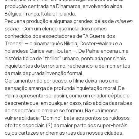
produção centrada na Dinamarca, envolvendo ainda
Bélgica, França, Itália e Holanda.
Pequena produção e algumas grandes ideias de
mise en
scène
… Com um elenco que inclui dois nomes
conhecidos dos espectadores de "A Guerra dos
Tronos" — o dinamarquês Nikolaj Coster-Waldau e a
holandesa Carice van Houten —, De Palma encena uma
história típica de "thriller" urbano, pontuada por sinais
inquietantes do terrorismo, recheando-a de momentos
da mais depurada invenção formal.
Certamente não por acaso, o filme deixa-nos uma
sensação amarga de profunda inquietação moral. De
Palma apresenta-se, assim, como um criador céptico e
descrente que, em qualquer caso, não abdica das raízes
do espectáculo em que se formou. Na sua imensa
vulnerabilidade, "Domino" bate aos pontos os ruidosos
efeitos especiais (?) da maior parte dos super-heróis
cujos cartazes enchem as ruas das nossas cidades.