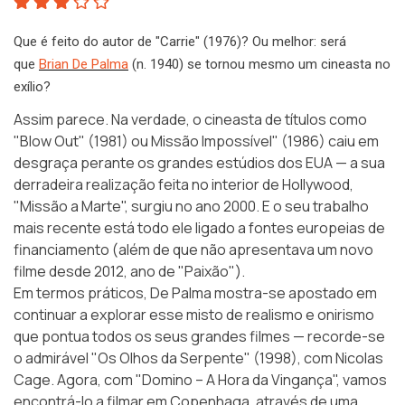
Que é feito do autor de "Carrie" (1976)? Ou melhor: será
que
Brian De Palma
(n. 1940) se tornou mesmo um cineasta no
exílio?
Assim parece. Na verdade, o cineasta de títulos como
"Blow Out" (1981) ou Missão Impossível" (1986) caiu em
desgraça perante os grandes estúdios dos EUA — a sua
derradeira realização feita no interior de Hollywood,
"Missão a Marte", surgiu no ano 2000. E o seu trabalho
mais recente está todo ele ligado a fontes europeias de
financiamento (além de que não apresentava um novo
filme desde 2012, ano de "Paixão").
Em termos práticos, De Palma mostra-se apostado em
continuar a explorar esse misto de realismo e onirismo
que pontua todos os seus grandes filmes — recorde-se
o admirável "Os Olhos da Serpente" (1998), com Nicolas
Cage. Agora, com "Domino – A Hora da Vingança", vamos
encontrá-lo a filmar em Copenhaga, através de uma