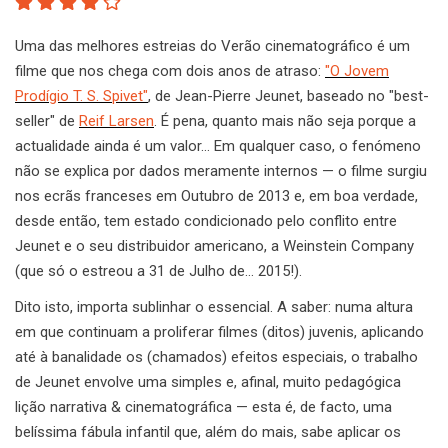
Uma das melhores estreias do Verão cinematográfico é um
filme que nos chega com dois anos de atraso:
"O Jovem
Prodígio T. S. Spivet"
, de Jean-Pierre Jeunet, baseado no "best-
seller" de
Reif Larsen
. É pena, quanto mais não seja porque a
actualidade ainda é um valor… Em qualquer caso, o fenómeno
não se explica por dados meramente internos — o filme surgiu
nos ecrãs franceses em Outubro de 2013 e, em boa verdade,
desde então, tem estado condicionado pelo conflito entre
Jeunet e o seu distribuidor americano, a Weinstein Company
(que só o estreou a 31 de Julho de… 2015!).
Dito isto, importa sublinhar o essencial. A saber: numa altura
em que continuam a proliferar filmes (ditos) juvenis, aplicando
até à banalidade os (chamados) efeitos especiais, o trabalho
de Jeunet envolve uma simples e, afinal, muito pedagógica
lição narrativa & cinematográfica — esta é, de facto, uma
belíssima fábula infantil que, além do mais, sabe aplicar os