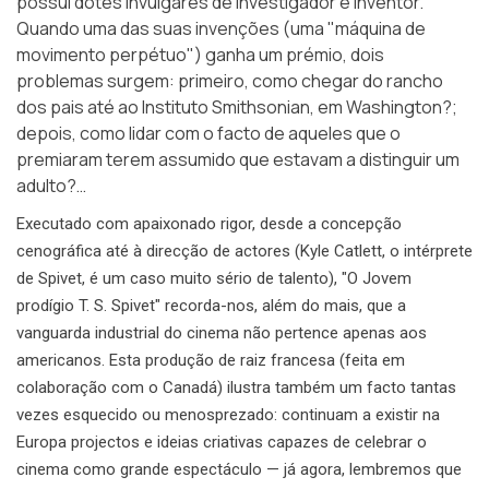
possui dotes invulgares de investigador e inventor.
Quando uma das suas invenções (uma "máquina de
movimento perpétuo") ganha um prémio, dois
problemas surgem: primeiro, como chegar do rancho
dos pais até ao
Instituto Smithsonian
, em Washington?;
depois, como lidar com o facto de aqueles que o
premiaram terem assumido que estavam a distinguir um
adulto?…
Executado com apaixonado rigor, desde a concepção
cenográfica até à direcção de actores (Kyle Catlett, o intérprete
de Spivet, é um caso muito sério de talento), "O Jovem
prodígio T. S. Spivet" recorda-nos, além do mais, que a
vanguarda industrial do cinema não pertence apenas aos
americanos. Esta produção de raiz francesa (feita em
colaboração com o Canadá) ilustra também um facto tantas
vezes esquecido ou menosprezado: continuam a existir na
Europa projectos e ideias criativas capazes de celebrar o
cinema como grande espectáculo — já agora, lembremos que