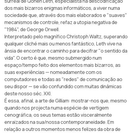
surreal de Qohen Leth, especialista na descodificação
dos mais bizarros enigmas informáticos, a viver numa
sociedade que, através dos mais elaborados e "suaves"
mecanismos de controle, refaz a utopia negativa de
"1984", de George Orwell.
Interpretado pelo magnífico Christoph Waltz, superando
qualquer cliché mais ou menos fantástico, Leth vive na
ânsia de encontrar o caminho para decifrar "o sentido da
vida". O certo é que, mesmo submergido num
espaço/tempo feito dos elementos mais bizarros, as
suas experiências — nomeadamente com os
computadores e todas as "redes" de comunicação ao
seu dispor — se vão confundido com muitas dinâmicas
deste nosso séc. XXI.
É essa, afinal, a arte de Gilliam: mostrar-nos que, mesmo
quando nos projecta numa espécie de vertigem
cenográfica, os seus temas estão visceralmente
enraizados na sua/nossa contemporaneidade. Em
relação a outros momentos menos felizes da obra de