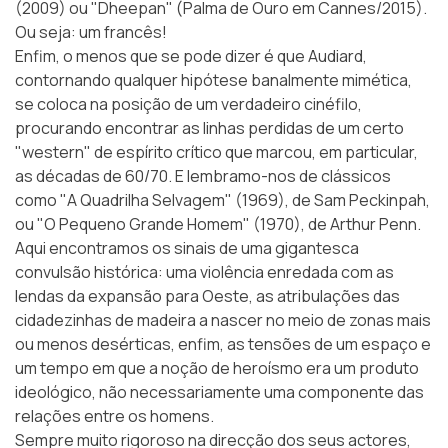
(2009) ou "Dheepan" (Palma de Ouro em Cannes/2015).
Ou seja: um francês!
Enfim, o menos que se pode dizer é que Audiard,
contornando qualquer hipótese banalmente mimética,
se coloca na posição de um verdadeiro cinéfilo,
procurando encontrar as linhas perdidas de um certo
"western" de espírito crítico que marcou, em particular,
as décadas de 60/70. E lembramo-nos de clássicos
como
"A Quadrilha Selvagem"
(1969), de Sam Peckinpah,
ou
"O Pequeno Grande Homem"
(1970), de Arthur Penn.
Aqui encontramos os sinais de uma gigantesca
convulsão histórica: uma violência enredada com as
lendas da expansão para Oeste, as atribulações das
cidadezinhas de madeira a nascer no meio de zonas mais
ou menos desérticas, enfim, as tensões de um espaço e
um tempo em que a noção de heroísmo era um produto
ideológico, não necessariamente uma componente das
relações entre os homens.
Sempre muito rigoroso na direcção dos seus actores,