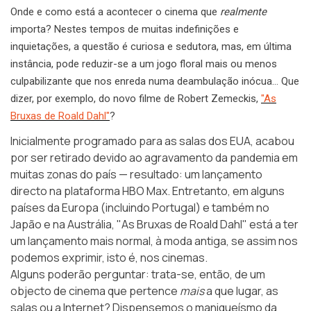
Onde e como está a acontecer o cinema que
realmente
importa? Nestes tempos de muitas indefinições e
inquietações, a questão é curiosa e sedutora, mas, em última
instância, pode reduzir-se a um jogo floral mais ou menos
culpabilizante que nos enreda numa deambulação inócua… Que
dizer, por exemplo, do novo filme de Robert Zemeckis,
"As
Bruxas de Roald Dahl"
?
Inicialmente programado para as salas dos EUA, acabou
por ser retirado devido ao agravamento da pandemia em
muitas zonas do país — resultado: um lançamento
directo na plataforma HBO Max. Entretanto, em alguns
países da Europa (incluindo Portugal) e também no
Japão e na Austrália, "As Bruxas de Roald Dahl" está a ter
um lançamento mais normal, à moda antiga, se assim nos
podemos exprimir, isto é, nos cinemas.
Alguns poderão perguntar: trata-se, então, de um
objecto de cinema que pertence
mais
a que lugar, as
salas ou a Internet? Dispensemos o maniqueísmo da