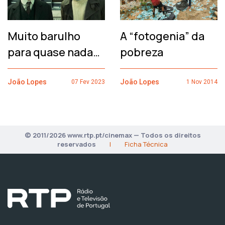
Muito barulho
A “fotogenia” da
para quase nada…
pobreza
João Lopes
João Lopes
07 Fev 2023
1 Nov 2014
© 2011/2026 www.rtp.pt/cinemax — Todos os direitos
reservados
|
Ficha Técnica