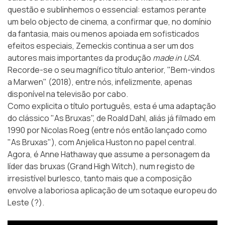
questão e sublinhemos o essencial: estamos perante
um belo objecto de cinema, a confirmar que, no domínio
da fantasia, mais ou menos apoiada em sofisticados
efeitos especiais, Zemeckis continua a ser um dos
autores mais importantes da produção
made in USA
.
Recorde-se o seu magnífico título anterior, "Bem-vindos
a Marwen" (2018), entre nós, infelizmente, apenas
disponível na televisão por cabo.
Como explicita o título português, esta é uma adaptação
do clássico "As Bruxas", de
Roald Dahl
, aliás já filmado em
1990 por Nicolas Roeg (entre nós então lançado como
"As Bruxas"), com Anjelica Huston no papel central.
Agora, é Anne Hathaway que assume a personagem da
líder das bruxas (Grand High Witch), num registo de
irresistível burlesco, tanto mais que a composição
envolve a laboriosa aplicação de um sotaque europeu do
Leste (?).