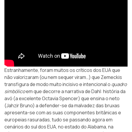
Estranhamente, foram muitos os críticos dos EUA que
não valorizaram (ou nem sequer viram…) que Zemeckis
transfigura de modo muito incisivo e intencional o
quadro
simbólico
em que decorre a narrativa de Dahl: história da
avó (a excelente Octavia Spencer) que ensina o neto
(Jahzir Bruno) a defender-se da malvadez das bruxas
apresenta-se com as suas componentes britânicas e
europeias rasuradas, tudo se passando agora em
cenários do sul dos EUA, no estado do Alabama, na