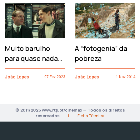
Muito barulho
A “fotogenia” da
para quase nada…
pobreza
João Lopes
João Lopes
07 Fev 2023
1 Nov 2014
© 2011/2026 www.rtp.pt/cinemax — Todos os direitos
reservados
|
Ficha Técnica