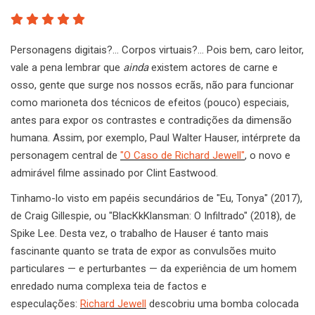
Personagens digitais?… Corpos virtuais?… Pois bem, caro leitor,
vale a pena lembrar que
ainda
existem actores de carne e
osso, gente que surge nos nossos ecrãs, não para funcionar
como marioneta dos técnicos de efeitos (pouco) especiais,
antes para expor os contrastes e contradições da dimensão
humana. Assim, por exemplo, Paul Walter Hauser, intérprete da
personagem central de
"O Caso de Richard Jewell"
, o novo e
admirável filme assinado por Clint Eastwood.
Tinhamo-lo visto em papéis secundários de "Eu, Tonya" (2017),
de Craig Gillespie, ou "BlacKkKlansman: O Infiltrado" (2018), de
Spike Lee. Desta vez, o trabalho de Hauser é tanto mais
fascinante quanto se trata de expor as convulsões muito
particulares — e perturbantes — da experiência de um homem
enredado numa complexa teia de factos e
especulações:
Richard Jewell
descobriu uma bomba colocada