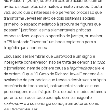
Rio Hudson" (2016), sobre um célebre acidente com um
avião, os exemplos são muitos e muito variados. Desta
vez, aquilo que o interessa é o perverso processo que
transforma Jewell em alvo de dois sistemas sociais:
primeiro, o espaço mediático à procura de figuras que
possam "justificar" as mais lamentáveis práticas
especulativas; depois, o aparelho de justiça, ou melhor,
o FBI tentando "inventar" um bode expiatório para a
tragédia que aconteceu.
Escusado será lembrar que Eastwood é um digno e
inteligente conservador: não se trata de demonizar
todo
o jornalismo, nem de pôr em causa a
legitimidade
da lei e
da ordem. O que "O Caso de Richard Jewell" encena é a
avalanche de peripécias que tende a desvirtuar a própria
coerência do todo social, instrumentalizando as suas
personagens mais frágeis. Dito de outro modo: estamos
perante um requintado exemplo de intransigente
realismo
— e a sua energia começa em actores como
Paul Walter Hauser.