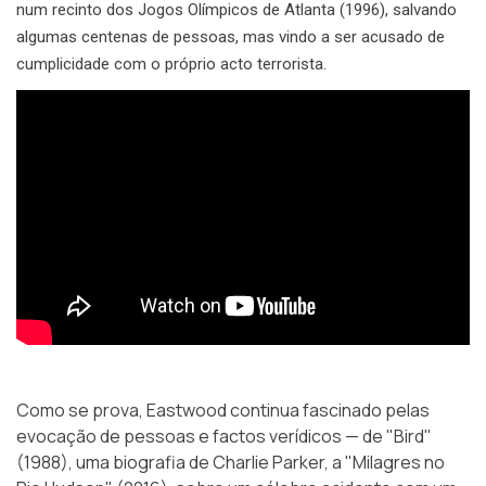
num recinto dos Jogos Olímpicos de Atlanta (1996), salvando
algumas centenas de pessoas, mas vindo a ser acusado de
cumplicidade com o próprio acto terrorista.
Como se prova, Eastwood continua fascinado pelas
evocação de pessoas e factos verídicos — de "Bird"
(1988), uma biografia de Charlie Parker, a "Milagres no