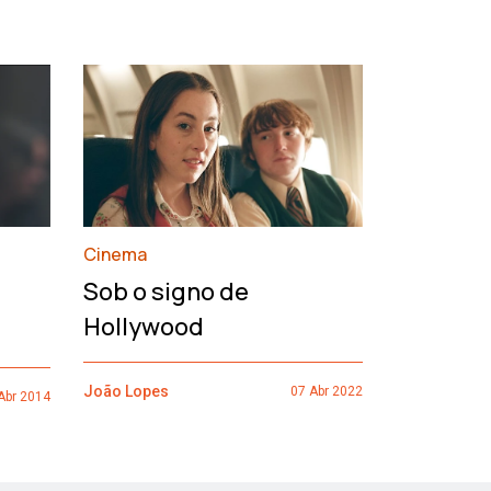
›
Cinema
François
Sob o signo de
de um h
Hollywood
João Lopes
João Lopes
07 Abr 2022
Abr 2014