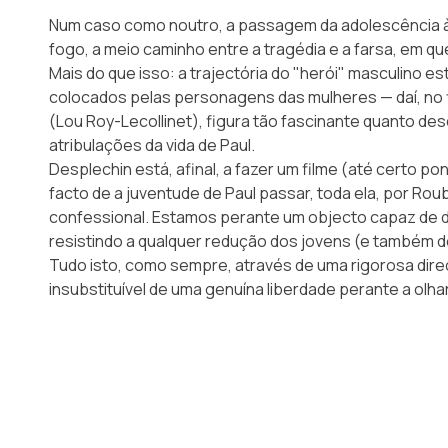
Num caso como noutro, a passagem da adolescência à 
fogo, a meio caminho entre a tragédia e a farsa, em qu
Mais do que isso: a trajectória do "herói" masculino e
colocados pelas personagens das mulheres — daí, no f
(Lou Roy-Lecollinet), figura tão fascinante quanto d
atribulações da vida de Paul.
Desplechin está, afinal, a fazer um filme (até certo po
facto de a juventude de Paul passar, toda ela, por Ro
confessional. Estamos perante um objecto capaz de d
resistindo a qualquer redução dos jovens (e também do
Tudo isto, como sempre, através de uma rigorosa dire
insubstituível de uma genuína liberdade perante a olh