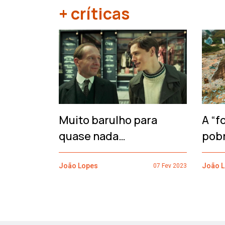
+ críticas
‹
Muito barulho para
A “f
quase nada…
pob
João Lopes
João 
07 Fev 2023