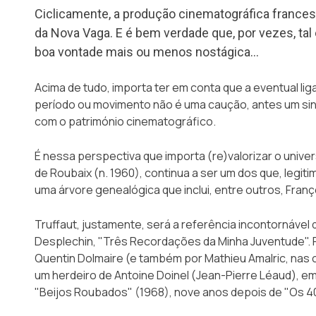
Ciclicamente, a produção cinematográfica france
da Nova Vaga. E é bem verdade que, por vezes, tal
boa vontade mais ou menos nostágica…
Acima de tudo, importa ter em conta que a eventual l
período ou movimento não é uma caução, antes um sin
com o património cinematográfico.
É nessa perspectiva que importa (re)valorizar o univer
de Roubaix (n. 1960), continua a ser um dos que, legit
uma árvore genealógica que inclui, entre outros, Franç
Truffaut, justamente, será a referência incontornável
Desplechin,
"Três Recordações da Minha Juventude"
.
Quentin Dolmaire (e também por Mathieu Amalric, nas 
um herdeiro de Antoine Doinel (Jean-Pierre Léaud), em
"Beijos Roubados" (1968), nove anos depois de "Os 4