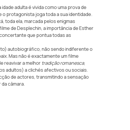
idade adulta é vivida como uma prova de
e o protagonista joga toda a sua identidade.
stá, toda ela, marcada pelos enigmas
ilme de Desplechin, a importância de Esther
esconcertante que pontua todas as
nto) autobiográfico, não sendo indiferente o
ubaix. Mas não é exactamente um filme
e reavivar a melhor
tradição romanesca
,
s adultos) a clichés afectivos ou sociais.
cção de actores, transmitindo a sensação
ar da câmara.