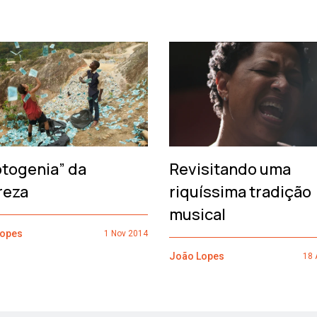
otogenia” da
Revisitando uma
reza
riquíssima tradição
musical
Lopes
1 Nov 2014
João Lopes
18 