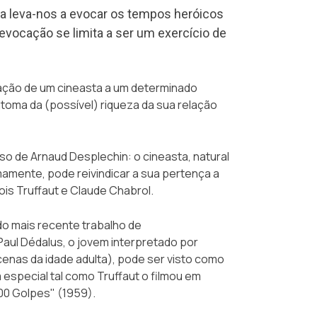
sa leva-nos a evocar os tempos heróicos
 evocação se limita a ser um exercício de
igação de um cineasta a um determinado
toma da (possível) riqueza da sua relação
so de Arnaud Desplechin: o cineasta, natural
imamente, pode reivindicar a sua pertença a
ois Truffaut e Claude Chabrol.
 do mais recente trabalho de
 Paul Dédalus, o jovem interpretado por
cenas da idade adulta), pode ser visto como
 especial tal como Truffaut o filmou em
00 Golpes" (1959).