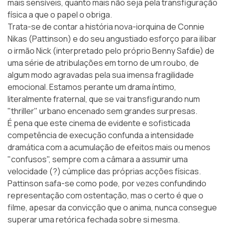
mais sensíveis, quanto mais não seja pela transfiguração
física a que o papel o obriga.
Trata-se de contar a história nova-iorquina de Connie
Nikas (Pattinson) e do seu angustiado esforço para ilibar
o irmão Nick (interpretado pelo próprio Benny Safdie) de
uma série de atribulações em torno de um roubo, de
algum modo agravadas pela sua imensa fragilidade
emocional. Estamos perante um drama íntimo,
literalmente fraternal, que se vai transfigurando num
"thriller" urbano encenado sem grandes surpresas.
É pena que este cinema de evidente e sofisticada
competência de execução confunda a intensidade
dramática com a acumulação de efeitos mais ou menos
"confusos", sempre com a câmara a assumir uma
velocidade (?) cúmplice das próprias acções físicas.
Pattinson safa-se como pode, por vezes confundindo
representação com ostentação, mas o certo é que o
filme, apesar da convicção que o anima, nunca consegue
superar uma retórica fechada sobre si mesma.