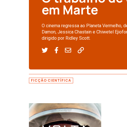
em Marte
O cinema regressa ao Planeta Vermelho, de
Damon, Jessica Chastain e Chiwetel Ejiof
dirigido por Ridley Scott.
FICÇÃO CIENTÍFICA