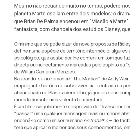
Mesmo não recuando muito no tempo, poderemos c
planeta Marte oscilam entre dois modelos: o dr
que Brian De Palma encenou em "Missão a Marte" 
fantasista, com chancela dos estúdios Disney, qu
O mínimo que se pode dizer da nova proposta de Ridle
define numa espécie de território intermédio, algures 
psicológico, que acaba por lhe conferir um tom que f
directa ou indirectamente marcadas pelo espírito da "
de William Cameron Menzies.
Baseando-se no romance "The Martian", de
Andy Weir
empolgante história de sobrevivência, centrada na p
abandonado no Planeta Vermelho, já que os seus compa
morrido durante uma violenta tempestade.
É um filme singularmente desprovido de "transcendênci
"passar" uma qualquer mensagem mais ou menos abstr
encená-lo como um ser humano
no trabalho
— de facto
terá que aplicar o melhor dos seus conhecimentos, em 