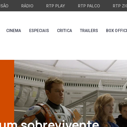
ISÃO
RÁDIO
RTP PLAY
RTP PALCO
RTP ZI
CINEMA
ESPECIAIS
CRITICA
TRAILERS
BOX OFFIC
 um sobrevivente