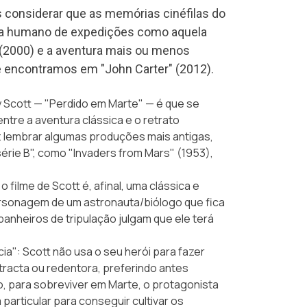
onsiderar que as memórias cinéfilas do
ama humano de expedições como aquela
(2000) e a aventura mais ou menos
e encontramos em "John Carter" (2012).
y Scott —
"Perdido em Marte"
— é que se
entre a aventura clássica e o retrato
az lembrar algumas produções mais antigas,
série B", como "Invaders from Mars" (1953),
, o filme de Scott é, afinal, uma clássica e
ersonagem de um astronauta/biólogo que fica
nheiros de tripulação julgam que ele terá
a": Scott não usa o seu herói para fazer
acta ou redentora, preferindo antes
, para sobreviver em Marte, o protagonista
particular para conseguir cultivar os