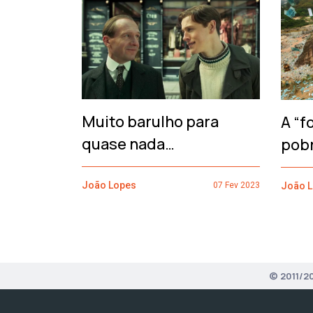
‹
Muito barulho para
A “f
quase nada…
pob
João Lopes
João 
07 Fev 2023
© 2011/2