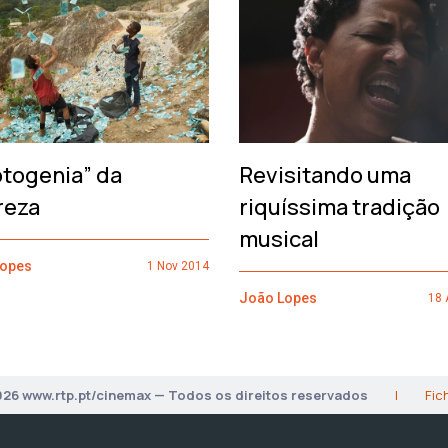
otogenia” da
Revisitando uma
reza
riquíssima tradição
musical
Lopes
1 Nov 2014
João Lopes
18 
026 www.rtp.pt/cinemax — Todos os direitos reservados
|
Fic