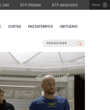
G ZAG
RTP ENSINA
RTP ARQUIVOS
Entrar
E
CURTAS
PASSATEMPOS
OBITUÁRIO