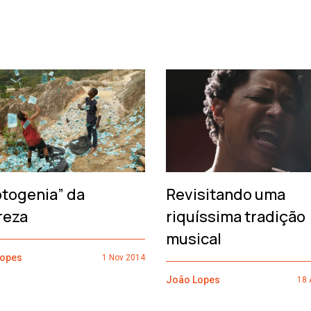
otogenia” da
Revisitando uma
reza
riquíssima tradição
musical
Lopes
1 Nov 2014
João Lopes
18 