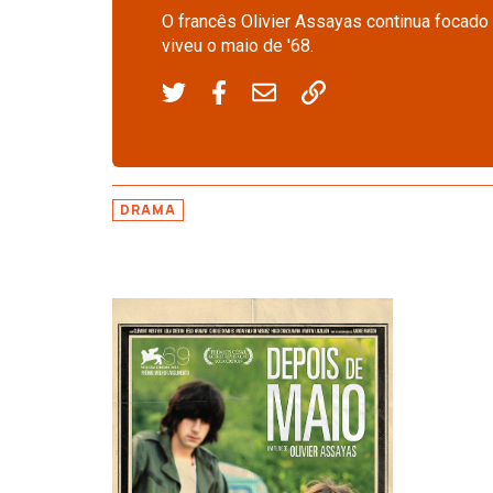
O francês Olivier Assayas continua focado
viveu o maio de '68.
DRAMA