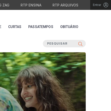
G ZAG
RTP ENSINA
RTP ARQUIVOS
Entrar
E
CURTAS
PASSATEMPOS
OBITUÁRIO