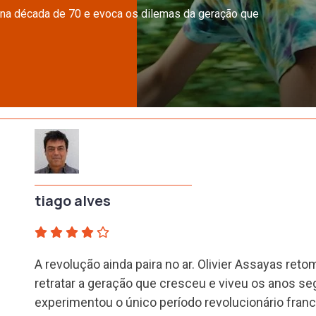
 na década de 70 e evoca os dilemas da geração que
tiago alves
A revolução ainda paira no ar. Olivier Assayas ret
retratar a geração que cresceu e viveu os anos se
experimentou o único período revolucionário fran