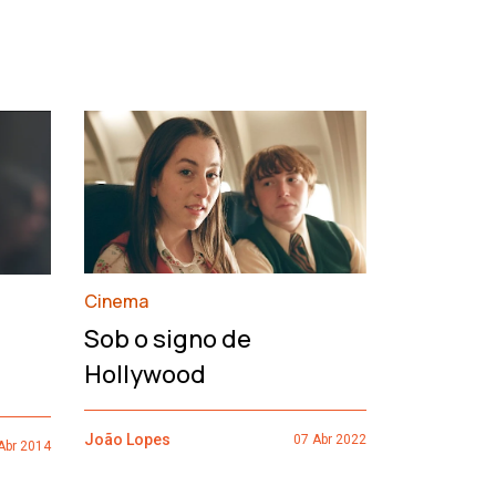
›
Cinema
François
Sob o signo de
de um h
Hollywood
João Lopes
João Lopes
07 Abr 2022
Abr 2014