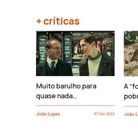
+ críticas
‹
Muito barulho para
A “f
quase nada…
pob
João Lopes
João 
07 Fev 2023