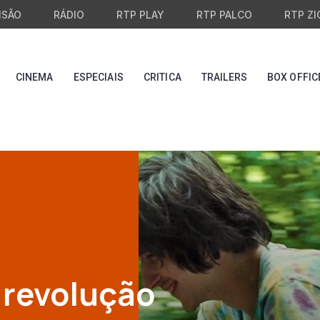
ISÃO
RÁDIO
RTP PLAY
RTP PALCO
RTP ZI
CINEMA
ESPECIAIS
CRITICA
TRAILERS
BOX OFFIC
 revolução