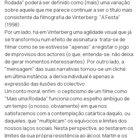
Rodada" poderá ser definido como (mais) uma variação
sobre aquele que me parece continuar a ser o título mais
consistente da filmografia de Vinterberg: "A Festa"
(1998).
Por um lado, há em Vinterberg uma agilidade visual que já
se transformou num efeito de assinatura: trata-se de
filmar como se se estivesse "apenas" a registar o jogo
de improvisos dos actores (o que, entenda-se, não deixa
de gerar momentos interessantes). Por outro lado, a
"mensagem" das suas narrativas tornou-se um cliché:
em última instância, a deriva individual é apenas a
expressão das ilusões do colectivo.
Um conto moral, enfim: o cepticismo de um filme como
"Mais uma Rodada" funciona como espelho ambíguo de
um tempo (o nosso, obviamente) em que nos
satisfazemos com a contemplação catártica daquilo, ou
daqueles, que "multiplicam" os equívocos e limites dos
nossos laços sociais. Nesta perspectiva, ao testarem os
limites da sua própria resistência ao álcool, Martin e os