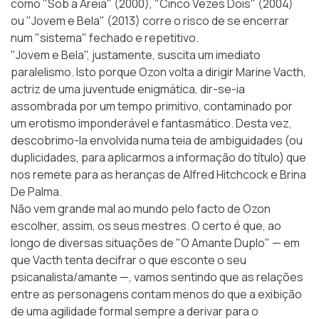
como "Sob a Areia" (2000), "Cinco Vezes Dois" (2004)
ou "Jovem e Bela" (2013) corre o risco de se encerrar
num "sistema" fechado e repetitivo.
"Jovem e Bela", justamente, suscita um imediato
paralelismo. Isto porque Ozon volta a dirigir Marine Vacth,
actriz de uma juventude enigmática, dir-se-ia
assombrada por um tempo primitivo, contaminado por
um erotismo imponderável e fantasmático. Desta vez,
descobrimo-la envolvida numa teia de ambiguidades (ou
duplicidades, para aplicarmos a informação do título) que
nos remete para as heranças de Alfred Hitchcock e Brina
De Palma.
Não vem grande mal ao mundo pelo facto de Ozon
escolher, assim, os seus mestres. O certo é que, ao
longo de diversas situações de
"O Amante Duplo"
— em
que Vacth tenta decifrar o que esconte o seu
psicanalista/amante —, vamos sentindo que as relações
entre as personagens contam menos do que a exibição
de uma agilidade formal sempre a derivar para o