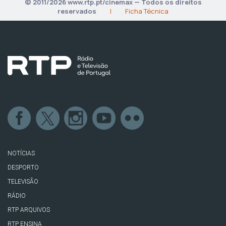
© 2011/2026 www.rtp.pt/cinemax — Todos os direitos
reservados
|
Ficha Técnica
NOTÍCIAS
DESPORTO
TELEVISÃO
RÁDIO
RTP ARQUIVOS
RTP ENSINA