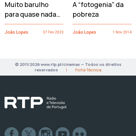
Muito barulho
A “fotogenia” da
para quase nada…
pobreza
João Lopes
João Lopes
07 Fev 2023
1 Nov 2014
© 2011/2026 www.rtp.pt/cinemax — Todos os direitos
reservados
|
Ficha Técnica