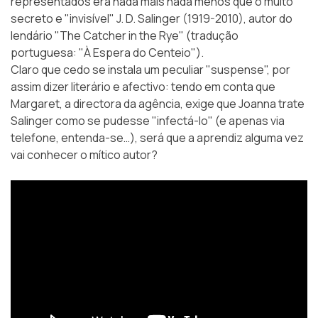
representados era nada mais nada menos que o muito
secreto e "invisível"
J. D. Salinger
(1919-2010), autor do
lendário "The Catcher in the Rye" (tradução
portuguesa:
"À Espera do Centeio"
).
Claro que cedo se instala um peculiar "suspense", por
assim dizer literário e afectivo: tendo em conta que
Margaret, a directora da agência, exige que Joanna trate
Salinger como se pudesse "infectá-lo" (e apenas via
telefone, entenda-se…), será que a aprendiz alguma vez
vai conhecer o mítico autor?