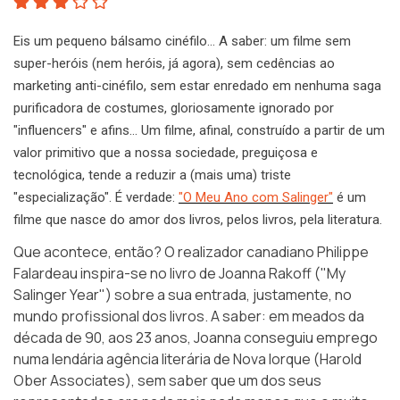
Eis um pequeno bálsamo cinéfilo… A saber: um filme sem
super-heróis (nem heróis, já agora), sem cedências ao
marketing anti-cinéfilo, sem estar enredado em nenhuma saga
purificadora de costumes, gloriosamente ignorado por
"influencers" e afins… Um filme, afinal, construído a partir de um
valor primitivo que a nossa sociedade, preguiçosa e
tecnológica, tende a reduzir a (mais uma) triste
"especialização". É verdade:
"O Meu Ano com Salinger"
é um
filme que nasce do amor dos livros, pelos livros, pela literatura.
Que acontece, então? O realizador canadiano Philippe
Falardeau inspira-se no livro de Joanna Rakoff (
"My
Salinger Year"
) sobre a sua entrada, justamente, no
mundo profissional dos livros. A saber: em meados da
década de 90, aos 23 anos, Joanna conseguiu emprego
numa lendária agência literária de Nova Iorque (
Harold
Ober Associates
), sem saber que um dos seus