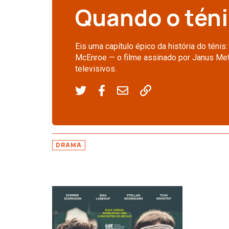
Quando o téni
Eis uma capítulo épico da história do ténis
McEnroe — o filme assinado por Janus Me
televisivos.
DRAMA