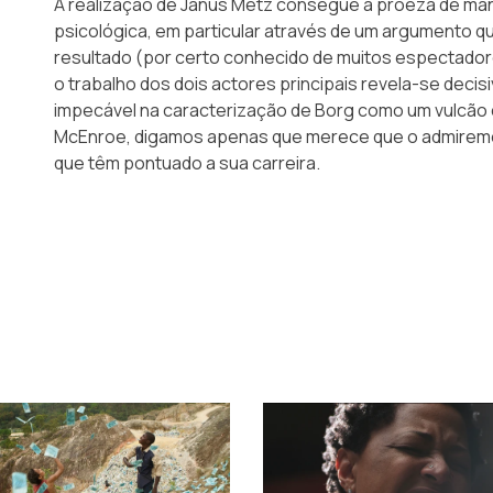
A realização de Janus Metz consegue a proeza de man
psicológica, em particular através de um argumento q
resultado (por certo conhecido de muitos espectadore
o trabalho dos dois actores principais revela-se decis
impecável na caracterização de Borg como um vulcão 
McEnroe, digamos apenas que merece que o admiremo
que têm pontuado a sua carreira.