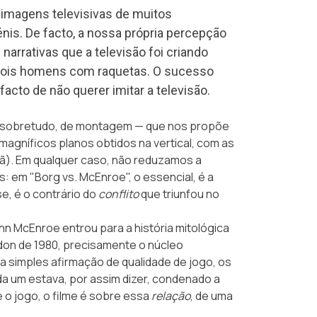
imagens televisivas de muitos
énis. De facto, a nossa própria percepção
arrativas que a televisão foi criando
e dois homens com raquetas. O sucesso
acto de não querer imitar a televisão.
 e, sobretudo, de montagem — que nos propõe
magníficos planos obtidos na vertical, com as
rã). Em qualquer caso, não reduzamos a
 em "Borg vs. McEnroe", o essencial, é a
e, é o contrário do
conflito
que triunfou no
hn McEnroe
entrou para a história mitológica
don de 1980, precisamente o núcleo
 da simples afirmação de qualidade de jogo, os
 um estava, por assim dizer, condenado a
 o jogo, o filme é sobre essa
relação
, de uma