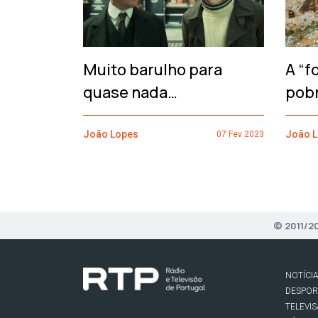
Muito barulho para
A “f
quase nada…
pob
João Lopes
João 
07 Fev 2023
© 2011/2
NOTÍCI
DESPO
TELEVI