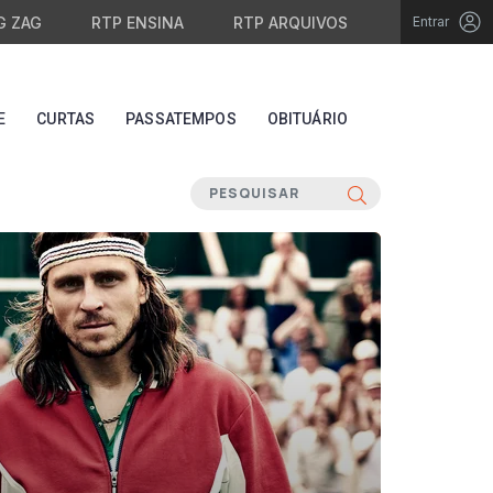
G ZAG
RTP ENSINA
RTP ARQUIVOS
Entrar
E
CURTAS
PASSATEMPOS
OBITUÁRIO