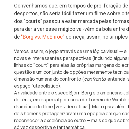
Convenhamos que, em tempos de proliferação de 
desportos, não seria fácil fazer um filme sobre o t
dos "courts" passou a estar marcada pelas formas n
para dar a ver esse mágico vai-vém da bola entr
de
"Borg vs. McEnroe"
começa, assim, no simples f
Vemos, assim, o jogo através de uma lógica visual —
novas e interessantes perspectivas (incluindo alguns 
linhas do "court" paralelas às próprias margens do ec
questão a um conjunto de opções meramente técnicas:
dimensão humana do confronto (
confronto
, entenda-s
espaço futebolístico).
A rivalidade entre o sueco
Björn Borg
e o americano
Jo
do ténis, em especial por causa do Torneio de Wimble
dramático do filme [ver video oficial]. Muito para além
dois homens protagonizaram uma epopeia em que cada
reconhecer a excelência do outro — mais do que sobre
só vez desportiva e fantasmática.