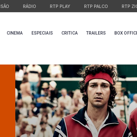
ISÃO
RÁDIO
RTP PLAY
RTP PALCO
RTP ZI
CINEMA
ESPECIAIS
CRITICA
TRAILERS
BOX OFFIC