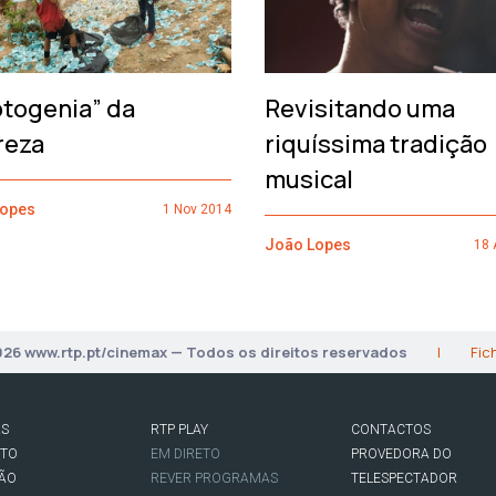
otogenia” da
Revisitando uma
reza
riquíssima tradição
musical
Lopes
1 Nov 2014
João Lopes
18 
026 www.rtp.pt/cinemax — Todos os direitos reservados
|
Fic
AS
RTP PLAY
CONTACTOS
RTO
EM DIRETO
PROVEDORA DO
SÃO
REVER PROGRAMAS
TELESPECTADOR