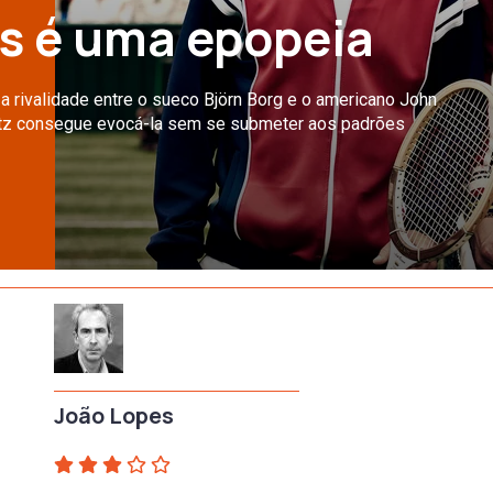
s é uma epopeia
: a rivalidade entre o sueco Björn Borg e o americano John
tz consegue evocá-la sem se submeter aos padrões
João Lopes