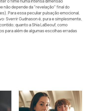
ter o filme numa intensa dimensão
ue não depende da "revelação" final do
s). Para essa peculiar pulsação emocional,
ivo: Sverrir Gudnason é, pura e simplesmente,
contido; quanto a Shia LaBeouf, como
s para além de algumas escolhas erradas
›