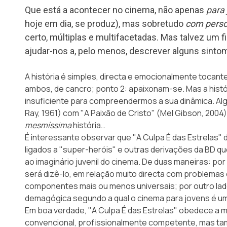
Que está a acontecer no cinema, não apenas
para
hoje em dia, se produz), mas sobretudo
com perso
certo, múltiplas e multifacetadas. Mas talvez um
ajudar-nos a, pelo menos, descrever alguns sinto
A história é simples, directa e emocionalmente tocant
ambos, de cancro; ponto 2: apaixonam-se. Mas a histór
insuficiente para compreendermos a sua dinâmica. Al
Ray, 1961) com "A Paixão de Cristo" (Mel Gibson, 2004)
mesmíssima
história…
É interessante observar que "A Culpa É das Estrelas
ligados a "super-heróis" e outras derivações da BD qu
ao imaginário juvenil do cinema. De duas maneiras: p
será dizê-lo, em relação muito directa com problemas
componentes mais ou menos universais; por outro lad
demagógica segundo a qual o cinema para jovens é um
Em boa verdade, "A Culpa É das Estrelas" obedece a m
convencional, profissionalmente competente, mas t