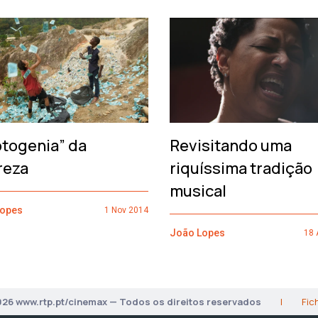
otogenia” da
Revisitando uma
reza
riquíssima tradição
musical
Lopes
1 Nov 2014
João Lopes
18 
026 www.rtp.pt/cinemax — Todos os direitos reservados
|
Fic