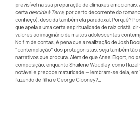
previsível na sua preparação de clímaxes emocionais
certa
descida à Terra
, por certo decorrente do roman
conheço), descida também ela paradoxal. Porquê? Por
que apela a uma certa espiritualidade de raiz cristã,
valores ao imaginário de muitos adolescentes conte
No fim de contas, é pena que a realização de Josh Boo
"contemplação" dos protagonistas, seja também tão 
narrativos que procura. Além de que Ansel Elgort, no p
composição, enquanto Shailene Woodley, como Hazel 
notável e precoce maturidade — lembram-se dela, em 
fazendo de filha e George Clooney?…