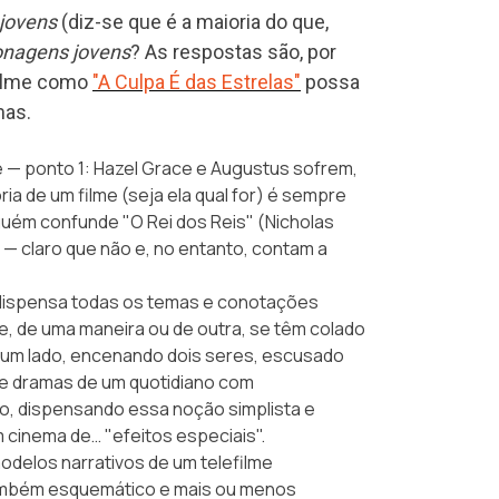
 jovens
(diz-se que é a maioria do que,
nagens jovens
? As respostas são, por
 filme como
"A Culpa É das Estrelas"
possa
mas.
e — ponto 1: Hazel Grace e Augustus sofrem,
ia de um filme (seja ela qual for) é sempre
guém confunde "O Rei dos Reis" (Nicholas
 — claro que não e, no entanto, contam a
" dispensa todas os temas e conotações
e, de uma maneira ou de outra, se têm colado
or um lado, encenando dois seres, escusado
 e dramas de um quotidiano com
o, dispensando essa noção simplista e
 cinema de… "efeitos especiais".
odelos narrativos de um telefilme
ambém esquemático e mais ou menos