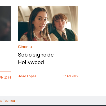
›
Cinema
François
Sob o signo de
de um h
Hollywood
João Lopes
João Lopes
07 Abr 2022
Abr 2014
ha Técnica