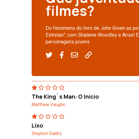
filmes?
Do fenómeno do livro de John Green ao pot
Estrelas", com Shailene Woodley e Ansel El
personagens jovens.
The King`s Man: O Início
Matthew Vaughn
Lixo
Stephen Daldry