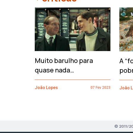
‹
Muito barulho para
A “f
quase nada…
pob
João Lopes
João 
07 Fev 2023
© 2011/2