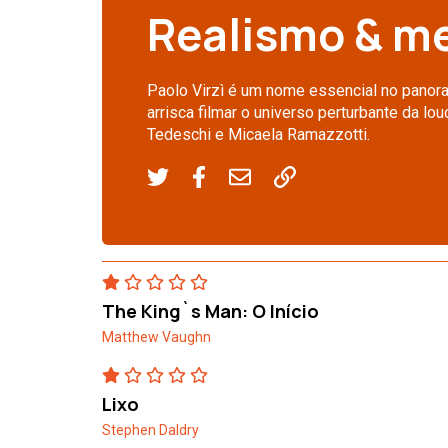
Realismo & m
Paolo Virzì é um nome essencial no panora
arrisca filmar o universo perturbante da lo
Tedeschi e Micaela Ramazzotti.
The King`s Man: O Início
Matthew Vaughn
Lixo
Stephen Daldry