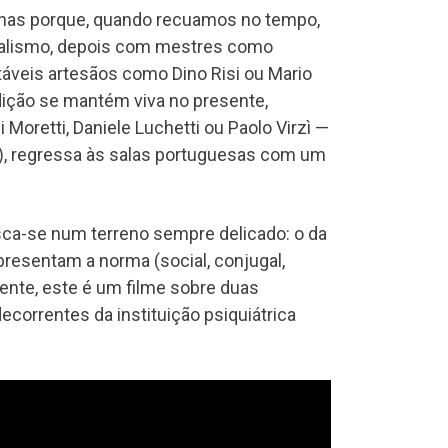
penas porque, quando recuamos no tempo,
alismo, depois com mestres como
táveis artesãos como Dino Risi ou Mario
dição se mantém viva no presente,
Moretti, Daniele Luchetti ou Paolo Virzì —
13), regressa às salas portuguesas com um
rrisca-se num terreno sempre delicado: o da
presentam a norma (social, conjugal,
ente, este é um filme sobre duas
correntes da instituição psiquiátrica