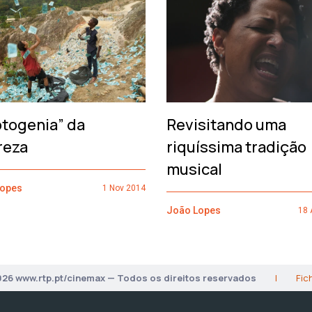
otogenia” da
Revisitando uma
reza
riquíssima tradição
musical
Lopes
1 Nov 2014
João Lopes
18 
026 www.rtp.pt/cinemax — Todos os direitos reservados
|
Fic