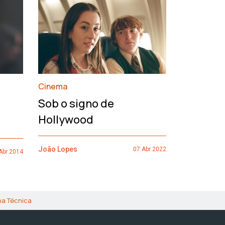
›
Cinema
François
Sob o signo de
de um h
Hollywood
João Lopes
João Lopes
07 Abr 2022
Abr 2014
ha Técnica