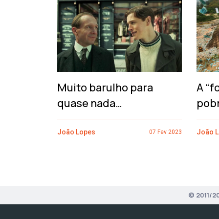
‹
Muito barulho para
A “f
quase nada…
pob
João Lopes
João 
07 Fev 2023
© 2011/2