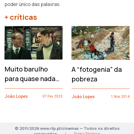
poder único das palavras.
+ críticas
Muito barulho
A “fotogenia” da
para quase nada…
pobreza
João Lopes
João Lopes
07 Fev 2023
1 Nov 2014
© 2011/2026 www.rtp.pt/cinemax — Todos os direitos
reservados
|
Ficha Técnica