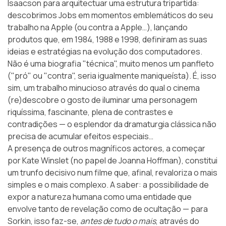
Isaacson para arquitectuar uma estrutura tripartida:
descobrimos Jobs em momentos emblemáticos do seu
trabalho na Apple (ou contra a Apple…), lançando
produtos que, em 1984, 1988 e 1998, definiram as suas
ideias e estratégias na evolução dos computadores.
Não é uma biografia "técnica", muito menos um panfleto
("pró" ou "contra", seria igualmente maniqueísta). É, isso
sim, um trabalho minucioso através do qual o cinema
(re)descobre o gosto de iluminar uma personagem
riquíssima, fascinante, plena de contrastes e
contradições — o esplendor da dramaturgia clássica não
precisa de acumular efeitos especiais…
A presença de outros magníficos actores, a começar
por Kate Winslet (no papel de Joanna Hoffman), constitui
um trunfo decisivo num filme que, afinal, revaloriza o mais
simples e o mais complexo. A saber: a possibilidade de
expor a natureza humana como uma entidade que
envolve tanto de revelação como de ocultação — para
Sorkin, isso faz-se,
antes de tudo o mais
, através do