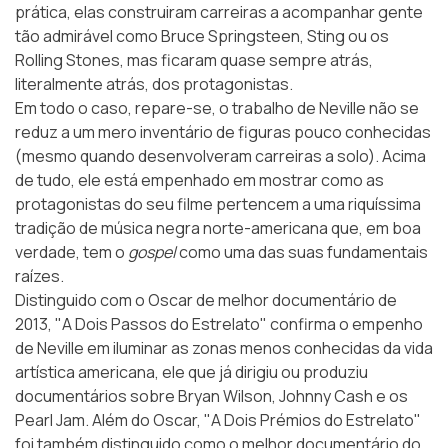
prática, elas construiram carreiras a acompanhar gente
tão admirável como Bruce Springsteen, Sting ou os
Rolling Stones, mas ficaram quase sempre atrás,
literalmente atrás, dos protagonistas.
Em todo o caso, repare-se, o trabalho de Neville não se
reduz a um mero inventário de figuras pouco conhecidas
(mesmo quando desenvolveram carreiras a solo). Acima
de tudo, ele está empenhado em mostrar como as
protagonistas do seu filme pertencem a uma riquíssima
tradição de música negra norte-americana que, em boa
verdade, tem o
gospel
como uma das suas fundamentais
raízes.
Distinguido com o Oscar de melhor documentário de
2013, "A Dois Passos do Estrelato" confirma o empenho
de Neville em iluminar as zonas menos conhecidas da vida
artística americana, ele que já dirigiu ou produziu
documentários sobre Bryan Wilson, Johnny Cash e os
Pearl Jam. Além do Oscar, "A Dois Prémios do Estrelato"
foi também distinguido como o melhor documentário do