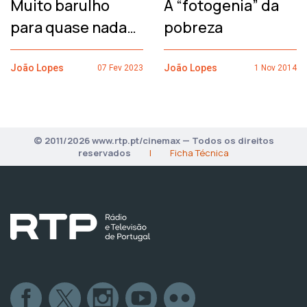
Muito barulho
A “fotogenia” da
para quase nada…
pobreza
João Lopes
João Lopes
07 Fev 2023
1 Nov 2014
© 2011/2026 www.rtp.pt/cinemax — Todos os direitos
reservados
|
Ficha Técnica