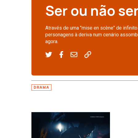
Ser ou não se
Através de uma "mise en scène" de infinito
personagens à deriva num cenário assombra
agora.
DRAMA