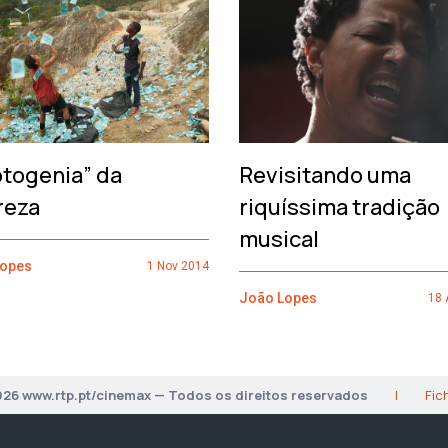
otogenia” da
Revisitando uma
reza
riquíssima tradição
musical
Lopes
1 Nov 2014
João Lopes
18 
026 www.rtp.pt/cinemax — Todos os direitos reservados
|
Fic