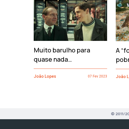
‹
Muito barulho para
A “f
quase nada…
pob
João Lopes
João 
07 Fev 2023
© 2011/2