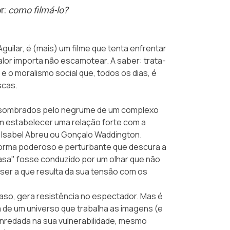
r:
como filmá-lo?
Aguilar, é (mais) um filme que tenta enfrentar
alor importa não escamotear. A saber: trata-
 o moralismo social que, todos os dias, é
scas.
 assombrados pelo negrume de um complexo
em estabelecer uma relação forte com a
 Isabel Abreu ou Gonçalo Waddington.
l forma poderoso e perturbante que descura a
sa" fosse conduzido por um olhar que não
er a que resulta da sua tensão com os
 caso, gera resistência no espectador. Mas é
 de um universo que trabalha as imagens (e
enredada na sua vulnerabilidade, mesmo