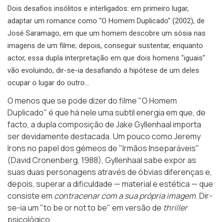
Dois desafios insólitos e interligados: em primeiro lugar,
adaptar um romance como "O Homem Duplicado" (2002), de
José Saramago, em que um homem descobre um sósia nas
imagens de um filme; depois, conseguir sustentar, enquanto
actor, essa dupla interpretação em que dois homens "iguais"
vão evoluindo, dir-se-ia desafiando a hipótese de um deles
ocupar o lugar do outro…
O menos que se pode dizer do filme
"O Homem
Duplicado"
é que há nele uma subtil energia em que, de
facto, a dupla composição de Jake Gyllenhaal importa
ser devidamente destacada. Um pouco como Jeremy
Irons no papel dos gémeos de "Irmãos Inseparáveis"
(David Cronenberg, 1988), Gyllenhaal sabe expor as
suas duas personagens através de óbvias diferenças e,
depois, superar a dificuldade — material e estética — que
consiste em
contracenar com a sua própria imagem
. Dir-
se-ia um "to be or not to be" em versão de
thriller
psicológico.