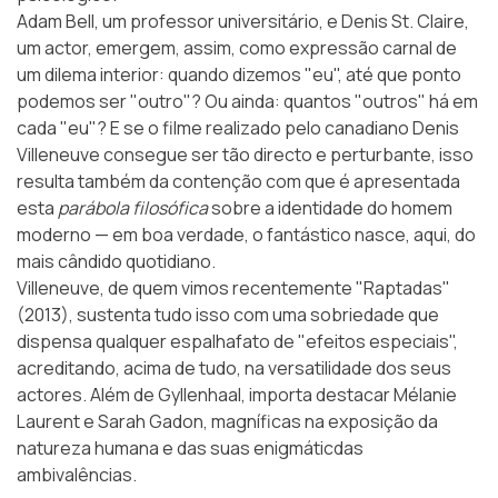
Adam Bell, um professor universitário, e Denis St. Claire,
um actor, emergem, assim, como expressão carnal de
um dilema interior: quando dizemos "eu", até que ponto
podemos ser "outro"? Ou ainda: quantos "outros" há em
cada "eu"? E se o filme realizado pelo canadiano Denis
Villeneuve consegue ser tão directo e perturbante, isso
resulta também da contenção com que é apresentada
esta
parábola filosófica
sobre a identidade do homem
moderno — em boa verdade, o fantástico nasce, aqui, do
mais cândido quotidiano.
Villeneuve, de quem vimos recentemente "Raptadas"
(2013), sustenta tudo isso com uma sobriedade que
dispensa qualquer espalhafato de "efeitos especiais",
acreditando, acima de tudo, na versatilidade dos seus
actores. Além de Gyllenhaal, importa destacar Mélanie
Laurent e Sarah Gadon, magníficas na exposição da
natureza humana e das suas enigmáticdas
ambivalências.