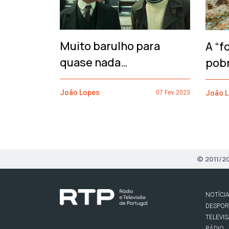
Muito barulho para
A “f
quase nada…
pob
João Lopes
João 
07 Fev 2023
© 2011/2
NOTÍCI
DESPO
TELEVI
RÁDIO