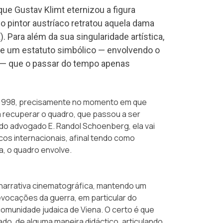
ue Gustav Klimt eternizou a figura
o pintor austríaco retratou aquela dama
 Para além da sua singularidade artística,
lhe um estatuto simbólico — envolvendo o
— que o passar do tempo apenas
1998, precisamente no momento em que
a recuperar o quadro, que passou a ser
do advogado E. Randol Schoenberg, ela vai
cos internacionais, afinal tendo como
a, o quadro envolve.
 narrativa cinematográfica, mantendo um
vocações da guerra, em particular do
omunidade judaica de Viena. O certo é que
do, de alguma maneira didáctico, articulando