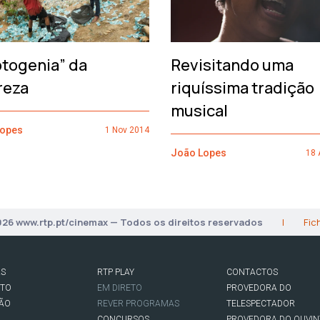
otogenia” da
Revisitando uma
reza
riquíssima tradição
musical
Lopes
1 Nov 2014
João Lopes
18 
026 www.rtp.pt/cinemax — Todos os direitos reservados
|
Fic
AS
RTP PLAY
CONTACTOS
RTO
EM DIRETO
PROVEDORA DO
SÃO
REVER PROGRAMAS
TELESPECTADOR
CONCURSOS
PROVEDORA DO OUVIN