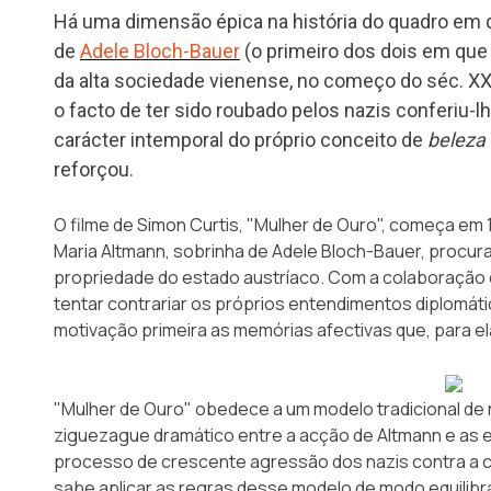
Há uma dimensão épica na história do quadro em q
de
Adele Bloch-Bauer
(o primeiro dos dois em que 
da alta sociedade vienense, no começo do séc. XX).
o facto de ter sido roubado pelos nazis conferiu-
carácter intemporal do próprio conceito de
beleza
reforçou.
O filme de Simon Curtis,
"Mulher de Ouro"
, começa em 
Maria Altmann, sobrinha de Adele Bloch-Bauer, procur
propriedade do estado austríaco. Com a colaboração 
tentar contrariar os próprios entendimentos diplomáti
motivação primeira as memórias afectivas que, para el
"Mulher de Ouro" obedece a um modelo tradicional de
ziguezague dramático entre a acção de Altmann e as e
processo de crescente agressão dos nazis contra a c
sabe aplicar as regras desse modelo de modo equilibra