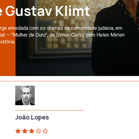
e Gustav Klimt
surge enredada com os dramas da comunidade judaica, em
l — "Mulher de Ouro", de Simon Curtis, com Helen Mirren
istória.
João Lopes