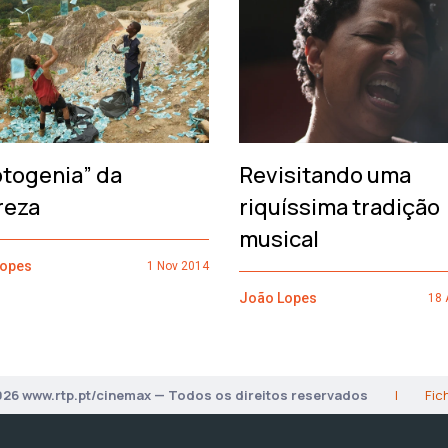
otogenia” da
Revisitando uma
reza
riquíssima tradição
musical
Lopes
1 Nov 2014
João Lopes
18 
026 www.rtp.pt/cinemax — Todos os direitos reservados
|
Fic