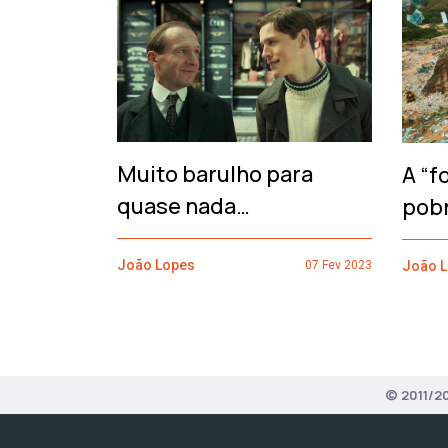
‹
Muito barulho para
A “f
quase nada…
pob
João Lopes
João 
07 Fev 2023
© 2011/2