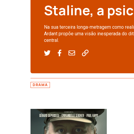
Staline, a psi
Na sua terceira longa-metragem como realiz
Ardant propõe uma visão inesperada do di
central.
DRAMA