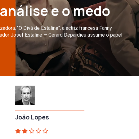
canálise e o medo
adora, "O Divã de Estaline", a actriz francesa Fanny
tador Josef Estaline — Gérard Depardieu assume o papel
João Lopes