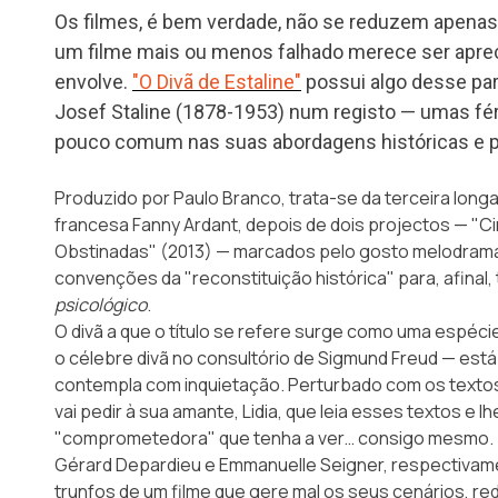
Os filmes, é bem verdade, não se reduzem apenas a
um filme mais ou menos falhado merece ser apre
envolve.
"O Divã de Estaline"
possui algo desse par
Josef Staline (1878-1953) num registo — umas fér
pouco comum nas suas abordagens históricas e po
Produzido por Paulo Branco, trata-se da terceira lon
francesa Fanny Ardant, depois de dois projectos — "
Obstinadas" (2013) — marcados pelo gosto melodramá
convenções da "reconstituição histórica" para, afinal
psicológico
.
O divã a que o título se refere surge como uma espéc
o célebre divã no consultório de Sigmund Freud — est
contempla com inquietação. Perturbado com os textos 
vai pedir à sua amante, Lidia, que leia esses textos e 
"comprometedora" que tenha a ver… consigo mesmo.
Gérard Depardieu e Emmanuelle Seigner, respectivamen
trunfos de um filme que gere mal os seus cenários, re