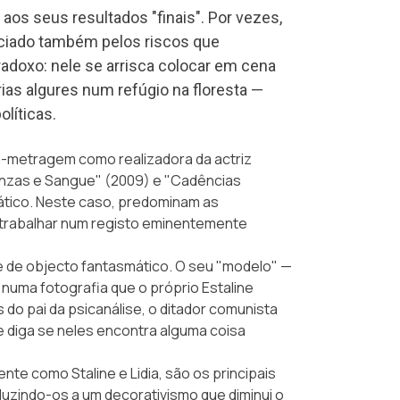
os seus resultados "finais". Por vezes,
ciado também pelos riscos que
adoxo: nele se arrisca colocar em cena
ias algures num refúgio na floresta —
líticas.
ga-metragem como realizadora da actriz
Cinzas e Sangue" (2009) e "Cadências
tico. Neste caso, predominam as
, trabalhar num registo eminentemente
ie de objecto fantasmático. O seu "modelo" —
á numa
fotografia
que o próprio Estaline
do pai da psicanálise, o ditador comunista
lhe diga se neles encontra alguma coisa
te como Staline e Lidia, são os principais
duzindo-os a um decorativismo que diminui o