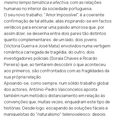
mesmo tempo temática e afectiva
, com as relações
humanas no interior da sociedade portuguesa.
O seu novo trabalho,
"Amor Impossível"
, é a coerente
confirmação de tal atitude, aliás inspirando-se em factos
verídicos para encenar uma paixão amorosa que, por
assim dizer, se desenha entre dois pares tão distintos
quanto complementares: de um lado, dois jovens
(Victoria Guerra e José Mata) envolvidos numa vertigem
romântica carregada de tragédia; do outro, dois
investigadores policiais (Soraia Chaves e Ricardo
Pereira) que, ao tentarem descobrir o que aconteceu
aos primeiros, são confrontados com as fragilidades da
sua própria relação.
Apoiando-se, como sempre, num sólido trabalho global
dos actores, António-Pedro Vasconcelos aposta
também num metódico distanciamento em relação às
convenções que, muitas vezes, enquadram este tipo de
histórias. Desde logo, escapando às soluções fáceis e
maniqueístas do "naturalismo" telenovelesco; depois,