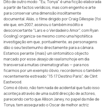
Dito de outro modo: "Eu, Tonya" é uma ficção elaborada
a partir de factos verídicos, mas com engenho e arte
para conservar uma dimensão insolitamente
documental. Aliás, o filme dirigido por Craig Gillespie (foi
ele que, em 2007, assinou o também insólito e
desconcertante "Lars e o Verdadeiro Amor", com Ryan
Gosling) organiza-se mesmo como uma hipotética
investigação em que, pontualmente, as personagens
dão o seu testemunho directamente para a câmara.
Estamos perante (mais) um sintomático objecto
marcado por esse
desejo de realismo
hoje em dia
transversal a muitas cinematografias — para nos
ficarmos por um exemplo óbvio, recordemos o também
recentemente estreado "15:17 Destino Paris", de Clint
Eastwood.
Como é óbvio, não tem nada de acidental que tudo isso
aconteça através de uma subtil direcção de actores,
parecendo certo que Allison Janey, no papel da mãe de
Tonya, tem assegurado o Oscar de melhor actriz