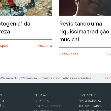
otogenia” da
Revisitando uma
reza
riquíssima tradição
musical
Lopes
1 Nov 2014
João Lopes
18 
026 www.rtp.pt/cinemax — Todos os direitos reservados
|
Fic
AS
RTP PLAY
CONTACTOS
RTO
EM DIRETO
PROVEDORA DO
SÃO
REVER PROGRAMAS
TELESPECTADOR