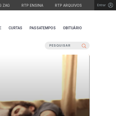
G ZAG
RTP ENSINA
RTP ARQUIVOS
Entrar
E
CURTAS
PASSATEMPOS
OBITUÁRIO