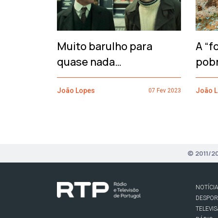
Muito barulho para
A “f
quase nada…
pob
João Lopes
João 
07 Fev 2023
© 2011/2
NOTÍCI
DESPO
TELEVI