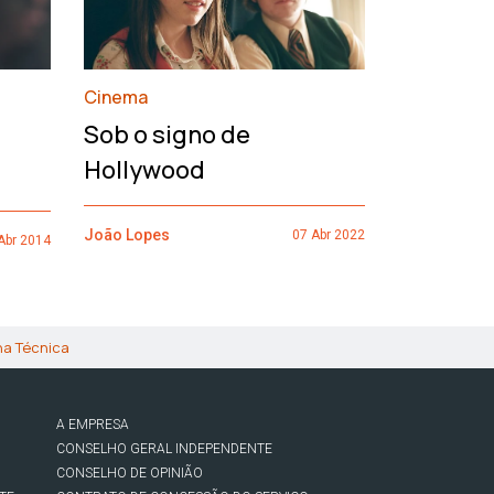
Cinema
François
Sob o signo de
de um h
Hollywood
João Lopes
João Lopes
07 Abr 2022
Abr 2014
ha Técnica
A EMPRESA
CONSELHO GERAL INDEPENDENTE
CONSELHO DE OPINIÃO