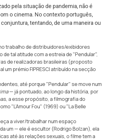
izado pela situação de pandemia, não é
com o cinema. No contexto português,
conjuntura, tentando, de uma maneira ou
no trabalho de distribuidores/exibidores
e tal atitude com a estreia de "Pendular",
ras de realizadoras brasileiras (proposto
nal um prémio FIPRESCI atribuído na secção
ndentes, até porque "Pendular" se move num
tima
— já pontuado, ao longo da história, por
, a esse propósito, a filmografia do
omo "L’Amour Fou" (1969) ou "La Belle
meça a viver/trabalhar num espaço
ada um — ele é escultor (Rodrigo Bolzan), ela
cas até às relações sexuais, o filme tem a