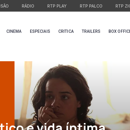
ISÃO
RÁDIO
RTP PLAY
RTP PALCO
RTP ZI
CINEMA
ESPECIAIS
CRITICA
TRAILERS
BOX OFFIC
tico e vida íntima