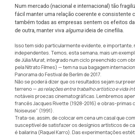
Num mercado (nacional e internacional) tão fragil
fácil manter uma relação coerente e consistente 
também todas as empresas sentem os efeitos da 
de outra, manter viva
alguma
ideia de cinefilia.
Isso tem sido particularmente evidente, e importante, 
independentes. Temos, esta semana, mais um exemplo d
de Júlia Murat, integrado num ciclo preenchido com ob
pela Nitrato Filmes) — tem na sua bagagem internacio
Panorama do Festival de Berlim de 2017.
Não se poderá dizer que os resultados sejam surpree
terreno —
as relações entre trabalho artístico e vida ín
notáveis proezas cinematográficas. Lembremos apenas
francês Jacques Rivette (1928-2016) e obras-primas c
Noiseuse" (1991).
Trata-se, assim, de colocar em cena um casal que co
susceptível de satisfazer os desígnios artísticos de c
é bailarina (Raquel Karro). Das experimentações estéti