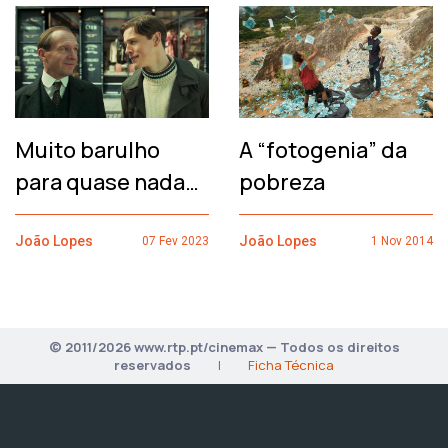
Muito barulho
A “fotogenia” da
para quase nada…
pobreza
João Lopes
João Lopes
07 Fev 2023
1 Nov 2014
© 2011/2026 www.rtp.pt/cinemax — Todos os direitos
reservados
|
Ficha Técnica