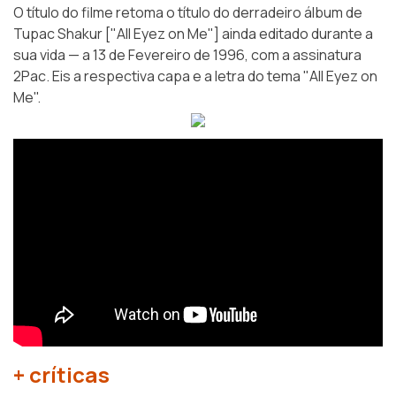
O título do filme retoma o título do derradeiro álbum de
Tupac Shakur [
"All Eyez on Me"
] ainda editado durante a
sua vida — a 13 de Fevereiro de 1996, com a assinatura
2Pac. Eis a respectiva capa e a letra do tema "All Eyez on
Me".
+ críticas