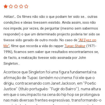
Hélas!…
Os filmes não são o que podiam ter sido se… outras
condições e ideias tivessem existido. Ainda assim, isso não
nos impede, por vezes, de perguntar (mesmo sem sabermos
responder) o que um determinado projecto poderia ter sido se
tivesse sido gerado de outro modo. No caso de
"All Eyez on
Me"
, filme que recorda a vida do rapper
Tupac Shakur
(1971-
1996), ficamos sem saber que resultados encontraríamos se,
de facto, a realização tivesse sido assinada por John
Singleton…
Acontece que Singleton foi uma figura fundamental na
afirmação de Tupac
também no cinema
. Foi ele que o
dirigiu, contracenando com Janet Jackson, em
"Poetic
Justice"
(título português: "Fugir do Bairro"), numa altura
em que o seu impacto na cena do hip hop se prolongava
nas mais diversas frentes expressivas, transformando-o