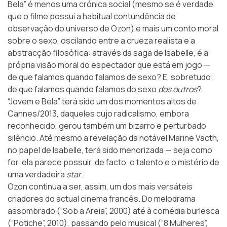
Bela” é menos uma crónica social (mesmo se é verdade
que o filme possui a habitual contundência de
observação do universo de Ozon) e mais um conto moral
sobre o sexo, oscilando entre a crueza realista e a
abstracção filosófica: através da saga de Isabelle, é a
própria visão moral do espectador que está em jogo —
de que falamos quando falamos de sexo? E, sobretudo:
de que falamos quando falamos do sexo
dos outros
?
“Jovem e Bela” terá sido um dos momentos altos de
Cannes/2013, daqueles cujo radicalismo, embora
reconhecido, gerou também um bizarro e perturbado
silêncio. Até mesmo a revelação da notável Marine Vacth,
no papel de Isabelle, terá sido menorizada — seja como
for, ela parece possuir, de facto, o talento e o mistério de
uma verdadeira
star
.
Ozon continua a ser, assim, um dos mais versáteis
criadores do actual cinema francês. Do melodrama
assombrado (“Sob a Areia”, 2000) até à comédia burlesca
(“Potiche”, 2010), passando pelo musical (“8 Mulheres”,