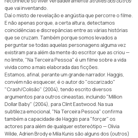
reconhece só viver verdadeiramente
através dos outros
que vai inventando.
Daí o misto de revelação e angústia que percorre o filme.
E não apenas porque, a certa altura, detectamos
coincidências e discrepâncias entre as várias histórias
que se cruzam. Também porque somos levados a
perguntar se todas aquelas personagens alguma vez
existiram para além da mente do escritor que as criou —
no limite, "Na Terceira Pessoa" é um filme sobre a vida
vivida como a mais elaborada das ficções.
Estamos, afinal, perante um grande narrador. Haggis,
convém não esquecer, é o autor do "oscarizado"
"Crash/Colisão" (2004), tendo escrito diversos
argumentos para outros cineastas, incluindo "Million
Dollar Baby" (2004), para Clint Eastwood. Na sua
subtileza emocional, "Na Terceira Pessoa" confirma
também a capacidade de Haggis para "forçar" os
actores para além de qualquer estereótipo — Olivia
Wilde, Adrien Brody e Mila Kunis são alguns dos (outros)