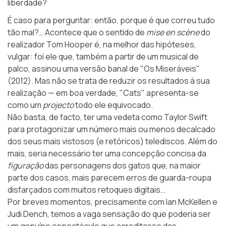
liberdade?
É caso para perguntar: então, porque é que correu tudo
tão mal?… Acontece que o sentido de
mise en scène
do
realizador Tom Hooper é, na melhor das hipóteses,
vulgar: foi ele que, também a partir de um musical de
palco, assinou uma versão banal de "Os Miseráveis"
(2012). Mas não se trata de reduzir os resultados à sua
realização — em boa verdade, "Cats" apresenta-se
como um
projecto
todo ele equivocado.
Não basta, de facto, ter uma vedeta como Taylor Swift
para protagonizar um número mais ou menos decalcado
dos seus mais vistosos (e retóricos) telediscos. Além do
mais, seria necessário ter uma concepção concisa da
figuração
das personagens dos gatos que, na maior
parte dos casos, mais parecem erros de guarda-roupa
disfarçados com muitos retoques digitais…
Por breves momentos, precisamente com Ian McKellen e
Judi Dench, temos a vaga sensação do que poderia ser