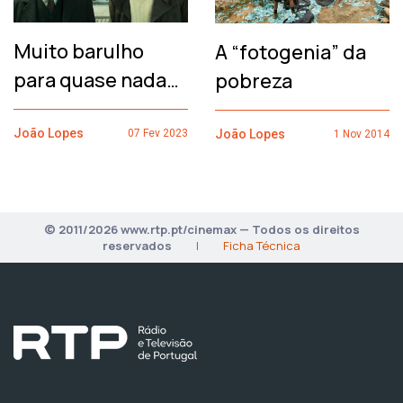
Muito barulho
A “fotogenia” da
para quase nada…
pobreza
João Lopes
João Lopes
07 Fev 2023
1 Nov 2014
© 2011/2026 www.rtp.pt/cinemax — Todos os direitos
reservados
|
Ficha Técnica